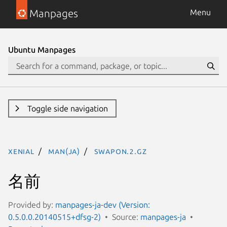
Manpages
Menu
Ubuntu Manpages
Toggle side navigation
xenial
man(ja)
swapon.2.gz
名前
Provided by:
manpages-ja-dev (Version:
0.5.0.0.20140515+dfsg-2)
Source:
manpages-ja