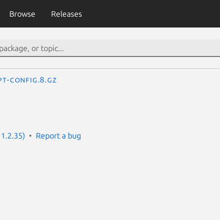
Browse
Releases
pt-config.8.gz
 1.2.35)
Report a bug