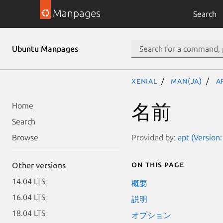
Manpages
Search
Ubuntu Manpages
xenial
man(ja)
a
名前
Home
Search
Provided by:
apt (Version:
Browse
On this page
Other versions
14.04 LTS
概要
16.04 LTS
説明
18.04 LTS
オプション