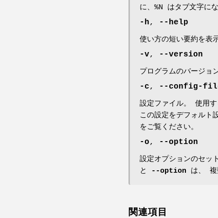
に、%N はタブ文字に
-h
,
--help
使い方の短い要約を表
-v
,
--version
プログラムのバージョ
-c
,
--config-fil
設定ファイル。 使用
この設定をデフォルト
をご覧ください。
-o
,
--option
設定オプションのセッ
と
--option
は、 複
関連項目