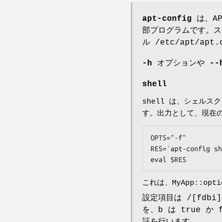
apt-config
は、A
部プログラムです。ス
ル /etc/apt/ap
-h
オプションや
--
shell
shell は、シェル
す。出力として、現在
OPTS="-f"

RES=`apt-config sh
eval $RES
これは、MyApp::o
設定項目は /[fdb
を、b は true 
証を行います。