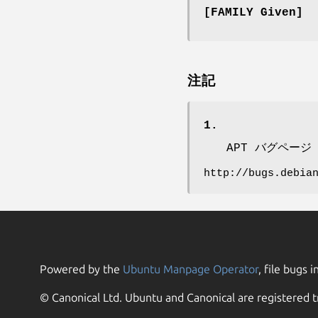
[FAMILY Given]
注記
1.
APT バグページ
http://bugs.debia
Powered by the
Ubuntu Manpage Operator
, file bugs i
© Canonical Ltd. Ubuntu and Canonical are registered t