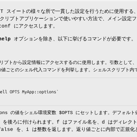
PT スイートの様々な所で一貫した設定を行うために使用する
クリプトアプリケーションで使いやすい方法で、メイン設定フ
t.conf にアクセスします。
help
オプションを除き、以下に挙げるコマンドが必要です。
スクリプトから設定情報にアクセスするのに使用します。引数として
の値ごとのシェル代入コマンドを列挙します。シェルスクリプト内
ell OPTS MyApp::options`

ptions の値をシェル環境変数 $OPTS にセットします。デフォル
i] を後ろに付けられます。f はファイル名を、d はディレク
か false を、i は整数を返します。返り値ごとに内部で正規化