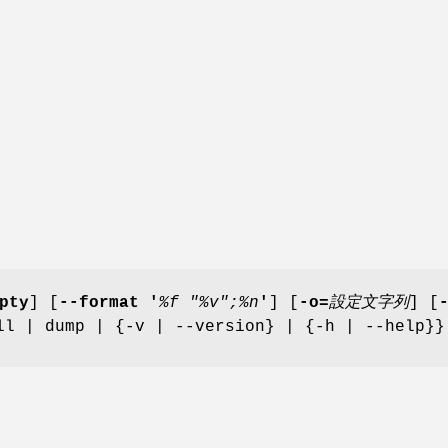
pty
] [
--format '
%f "%v";%n
'
] [
-o=
設定文字列
] [
ll | dump | {-v | --version} | {-h | --help}}