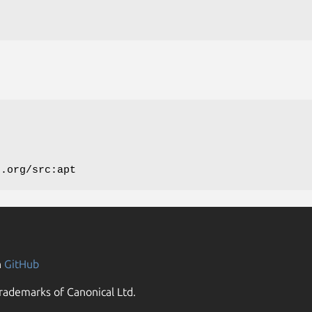
n.org/src:apt
n
GitHub
rademarks of Canonical Ltd.