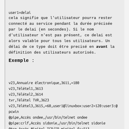
cela signifie que l'utilisateur pourra rester
connecté au service pendant la durée précisée
par le delai (en secondes). Si le nom
d'utilisateur n'est pas présent, ce delai est
alors valable pour tous les utilisateurs. Un
délai de ce type doit être precisé en
avant
la
définition des utilisateurs autorisés.
Exemple :
v23,Annuaire électronique,3611,=180

v23,Télétel1,3613

v23,Télétel2,3614

tvr,Télétel TVR,3623

v23,Télétel3,3615,=60,user1@linuxbox:user2=120:user3:@
pcwin

@pipe,Accès ondee,/usr/bin/telnet ondee

@pipe:crlf,Accès sidonie,/usr/bin/telnet sidonie

@tcp,Accès Minitel TCP/IP,minitel.fr:513
