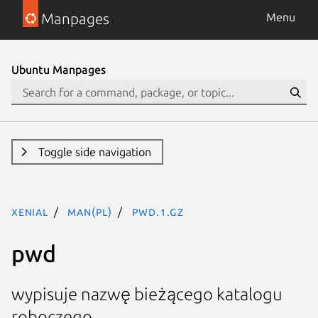
Manpages
Menu
Ubuntu Manpages
Toggle side navigation
xenial
man(pl)
pwd.1.gz
pwd
wypisuje nazwę bieżącego katalogu
roboczego