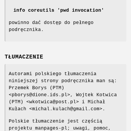
info coreutils 'pwd invocation'
powinno dać dostęp do pełnego
podręcznika.
TŁUMACZENIE
Autorami polskiego tłumaczenia
niniejszej strony podręcznika man są:
Przemek Borys (PTM)
<pborys@dione.ids.pl>, Wojtek Kotwica
(PTM) <wkotwica@post.pl> i Michał
Kułach <michal.kulach@gmail.com>.
Polskie tłumaczenie jest częścią
projektu manpages-pl; uwagi, pomoc,