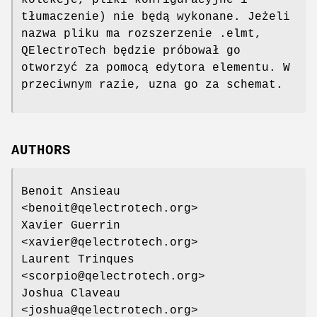
kolekcje, pliki konfiguracyjne i
tłumaczenie) nie będą wykonane. Jeżeli
nazwa pliku ma rozszerzenie .elmt,
QElectroTech będzie próbował go
otworzyć za pomocą edytora elementu. W
przeciwnym razie, uzna go za schemat.
AUTHORS
Benoit Ansieau
<benoit@qelectrotech.org>
Xavier Guerrin
<xavier@qelectrotech.org>
Laurent Trinques
<scorpio@qelectrotech.org>
Joshua Claveau
<joshua@qelectrotech.org>