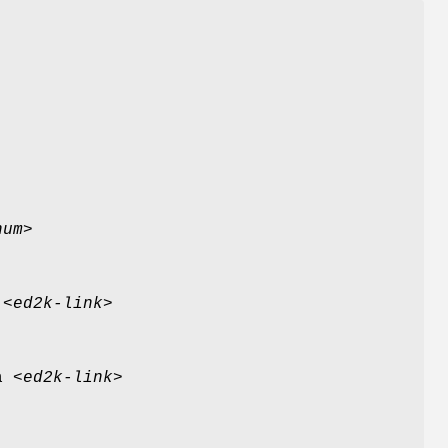
n
num>
a
<ed2k-link>
ca
<ed2k-link>