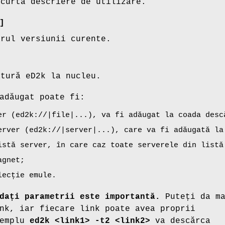
scurtă descriere de utilizare.
]
ărul versiunii curente.
ătură eD2k la nucleu.
adăugat poate fi:
er (ed2k://|file|...), va fi adăugat la coada desc
erver (ed2k://|server|...), care va fi adăugată la
istă server, în care caz toate serverele din listă
agnet;
lecție emule.
dați parametrii este importantă.
Puteți da m
nk, iar fiecare link poate avea proprii
xemplu
ed2k <link1> -t2 <link2>
va descărca