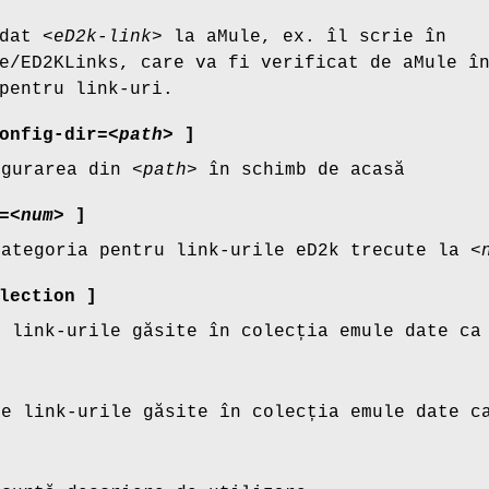
 dat
<eD2k-link>
la aMule, ex. îl scrie în
e/ED2KLinks, care va fi verificat de aMule î
pentru link-uri.
onfig-dir
=
<path>
]
igurarea din
<path>
în schimb de acasă
=
<num>
]
categoria pentru link-urile eD2k trecute la
<
lection ]
e link-urile găsite în colecția emule date c
te link-urile găsite în colecția emule date 