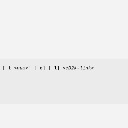
 [
-t
<num>
] [
-e
] [
-l
]
<eD2k-link>