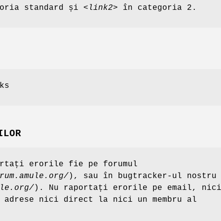
oria standard și
<link2>
în categoria 2.
ks
ILOR
rtați erorile fie pe forumul
rum.amule.org/
), sau în bugtracker-ul nostru
le.org/
). Nu raportați erorile pe email, nic
 adrese nici direct la nici un membru al