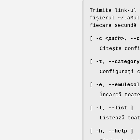
Trimite link-ul
fișierul ~/.aMul
fiecare secundă 
[ -c
<path>
,
--c
Citește conf
[ -t
,
--category
Configurați 
[ -e,
--emulecol
Încarcă toat
[ -l,
--list ]
Listează toa
[ -h,
--help ]