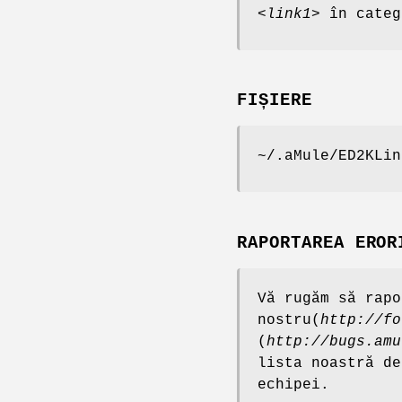
<link1>
în categ
FIȘIERE
~/.aMule/ED2KLin
RAPORTAREA EROR
Vă rugăm să rapo
nostru(
http://fo
(
http://bugs.amu
lista noastră de
echipei.