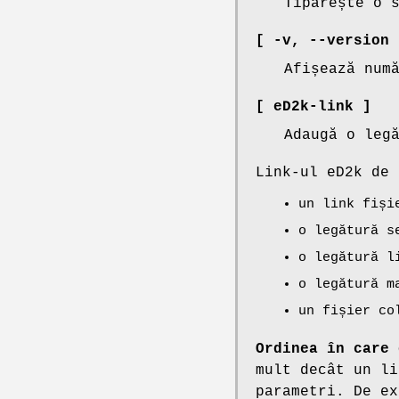
Tipărește o 
[ -v,
--version 
Afișează num
[ eD2k-link ]
Adaugă o leg
Link-ul eD2k de 
un link fiși
o legătură s
o legătură l
o legătură m
un fișier co
Ordinea în care 
mult decât un li
parametri. De e