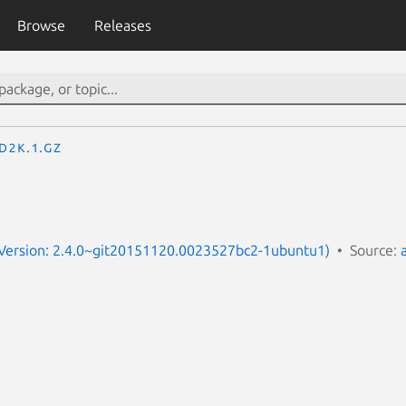
Browse
Releases
d2k.1.gz
(Version: 2.4.0~git20151120.0023527bc2-1ubuntu1)
Source: