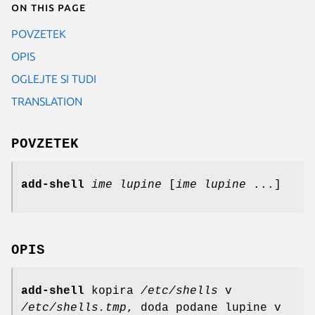
On this page
POVZETEK
OPIS
OGLEJTE SI TUDI
TRANSLATION
POVZETEK
add-shell
ime lupine
[
ime lupine
...]
OPIS
add-shell
kopira
/etc/shells
v
/etc/shells.tmp
, doda podane lupine v