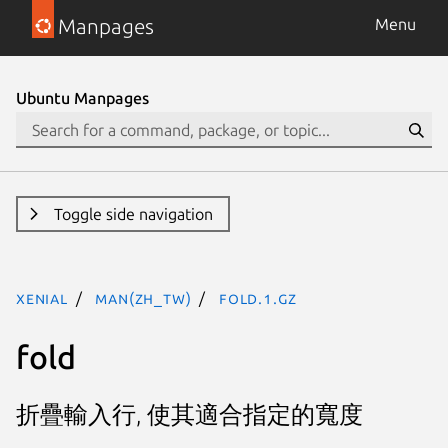
Manpages
Menu
Ubuntu Manpages
Toggle side navigation
xenial
man(zh_TW)
fold.1.gz
fold
折疊輸入行, 使其適合指定的寬度