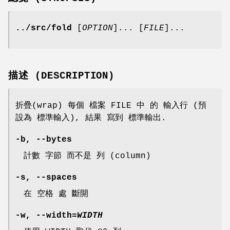
../src/fold
[
OPTION
]... [
FILE
]...
描述 (DESCRIPTION)
折疊(wrap) 每個 檔案 FILE 中 的 輸入行 (預
設為 標準輸入), 結果 寫到 標準輸出.
-b
,
--bytes
計數 字節 而不是 列 (column)
-s
,
--spaces
在 空格 處 斷開
-w
,
--width
=
WIDTH