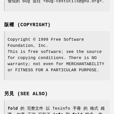
發現的 bug 送往 <bug-textutils@gnu.org>.
版權 (COPYRIGHT)
Copyright © 1999 Free Software
Foundation, Inc.
This is free software; see the source
for copying conditions. There is NO
warranty; not even for MERCHANTABILITY
or FITNESS FOR A PARTICULAR PURPOSE.
另見 (SEE ALSO)
fold
的 完整文件 以 Texinfo 手冊 的 格式 維