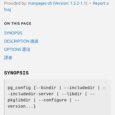
Provided by:
manpages-zh (Version: 1.5.2-1.1)
Report a
bug
On this page
SYNOPSIS
DESCRIPTION 描述
OPTIONS 選項
譯者
SYNOPSIS
pg_config {--bindir | --includedir | -
-includedir-server | --libdir | --
pkglibdir | --configure | --
version...}