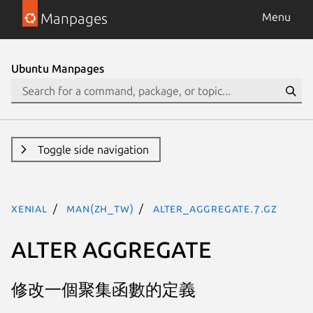
Manpages
Menu
Ubuntu Manpages
Toggle side navigation
xenial
man(zh_TW)
alter_aggregate.7.gz
ALTER AGGREGATE
修改一個聚集函數的定義