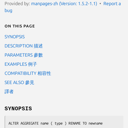
Provided by:
manpages-zh (Version: 1.5.2-1.1)
Report a
bug
On this page
SYNOPSIS
DESCRIPTION 描述
PARAMETERS 參數
EXAMPLES 例子
COMPATIBILITY 相容性
SEE ALSO 參見
譯者
SYNOPSIS
ALTER AGGREGATE 
name
 ( 
type
 ) RENAME TO 
newname