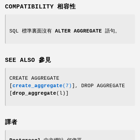
COMPATIBILITY 相容性
SQL 標準裏面沒有
ALTER AGGREGATE
語句。
SEE ALSO 參見
CREATE AGGREGATE
[
create_aggregate
(7)
], DROP AGGREGATE
[
drop_aggregate
(l)]
譯者