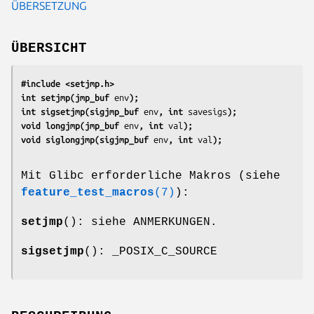
ÜBERSETZUNG
ÜBERSICHT
#include <setjmp.h>
int setjmp(jmp_buf 
env
);
int sigsetjmp(sigjmp_buf 
env
, int 
savesigs
);
void longjmp(jmp_buf 
env
, int 
val
);
void siglongjmp(sigjmp_buf 
env
, int 
val
);
Mit Glibc erforderliche Makros (siehe
feature_test_macros
(7)
):
setjmp
(): siehe ANMERKUNGEN.
sigsetjmp
(): _POSIX_C_SOURCE