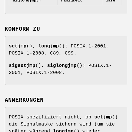
siglongjmp
()
Fähigkeit
Safe
KONFORM ZU
setjmp
(),
longjmp
(): POSIX.1-2001,
POSIX.1-2008, C89, C99.
sigsetjmp
(),
siglongjmp
(): POSIX.1-
2001, POSIX.1-2008.
ANMERKUNGEN
POSIX spezifiziert nicht, ob
setjmp
()
die Signalmaske sichern wird (um sie
später während
longjmp
() wieder