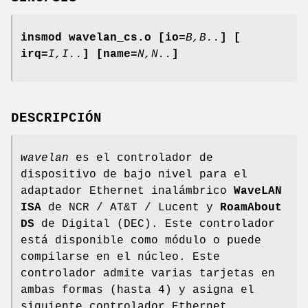
insmod wavelan_cs.o [io=
B,B..
] [
irq=
I,I..
] [name=
N,N..
]
DESCRIPCIÓN
wavelan
es el controlador de
dispositivo de bajo nivel para el
adaptador Ethernet inalámbrico
WaveLAN
ISA
de NCR / AT&T / Lucent y
RoamAbout
DS
de Digital (DEC). Este controlador
está disponible como módulo o puede
compilarse en el núcleo. Este
controlador admite varias tarjetas en
ambas formas (hasta 4) y asigna el
siguiente controlador Ethernet