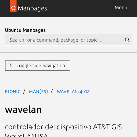
Manpages
Menu
Ubuntu Manpages
Toggle side navigation
bionic
man(es)
wavelan.4.gz
wavelan
controlador del dispositivo AT&T GIS
WaveLAN ISA