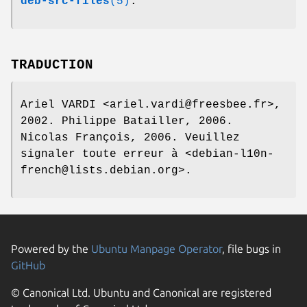
deb-src-files
(5)
.
TRADUCTION
Ariel VARDI <ariel.vardi@freesbee.fr>,
2002. Philippe Batailler, 2006.
Nicolas François, 2006. Veuillez
signaler toute erreur à <debian-l10n-
french@lists.debian.org>.
Powered by the
Ubuntu Manpage Operator
, file bugs in
GitHub
© Canonical Ltd. Ubuntu and Canonical are registered