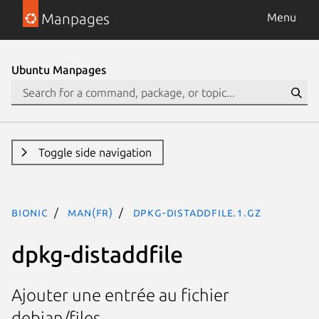
Manpages
Menu
Ubuntu Manpages
Toggle side navigation
bionic
man(fr)
dpkg-distaddfile.1.gz
dpkg-distaddfile
Ajouter une entrée au fichier
debian/files.