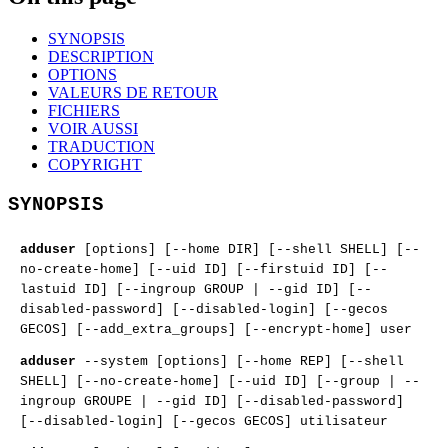
SYNOPSIS
DESCRIPTION
OPTIONS
VALEURS DE RETOUR
FICHIERS
VOIR AUSSI
TRADUCTION
COPYRIGHT
SYNOPSIS
adduser
[options] [--home DIR] [--shell SHELL] [--
no-create-home] [--uid ID] [--firstuid ID] [--
lastuid ID] [--ingroup GROUP | --gid ID] [--
disabled-password] [--disabled-login] [--gecos
GECOS] [--add_extra_groups] [--encrypt-home] user
adduser
--system [options] [--home REP] [--shell
SHELL] [--no-create-home] [--uid ID] [--group | --
ingroup GROUPE | --gid ID] [--disabled-password]
[--disabled-login] [--gecos GECOS] utilisateur