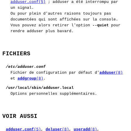
adduser.conf(5)
; adduser a été interrompu par
un signal.
Ou pour plein d'autres raisons toujours pas
documentées qui sont affichées sur la console.
Vous pouvez alors retirer l'option
--quiet
pour
rendre adduser plus bavard.
FICHIERS
/etc/adduser.conf
Fichier de configuration par défaut d'
adduser
(8)
et
addgroup
(8)
.
/usr/local/sbin/adduser.local
Options personnelles supplémentaires.
VOIR AUSSI
adduser.conf
(5)
,
deluser
(8)
,
useradd
(8)
,