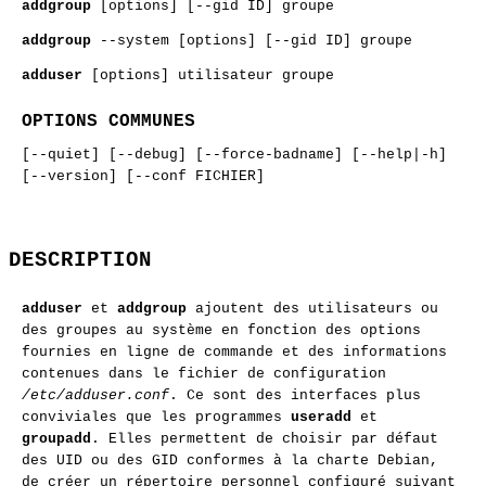
addgroup
[options] [--gid ID] groupe
addgroup
--system [options] [--gid ID] groupe
adduser
[options] utilisateur groupe
OPTIONS COMMUNES
[--quiet] [--debug] [--force-badname] [--help|-h]
[--version] [--conf FICHIER]
DESCRIPTION
adduser
et
addgroup
ajoutent des utilisateurs ou
des groupes au système en fonction des options
fournies en ligne de commande et des informations
contenues dans le fichier de configuration
/etc/adduser.conf
. Ce sont des interfaces plus
conviviales que les programmes
useradd
et
groupadd
. Elles permettent de choisir par défaut
des UID ou des GID conformes à la charte Debian,
de créer un répertoire personnel configuré suivant