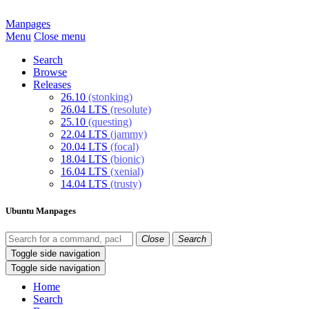
Manpages
Menu
Close menu
Search
Browse
Releases
26.10
(stonking)
26.04 LTS
(resolute)
25.10
(questing)
22.04 LTS
(jammy)
20.04 LTS
(focal)
18.04 LTS
(bionic)
16.04 LTS
(xenial)
14.04 LTS
(trusty)
Ubuntu Manpages
Close
Search
Toggle side navigation
Toggle side navigation
Home
Search