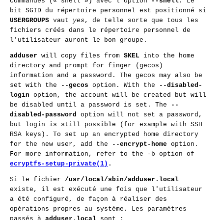
commandes (« shell ») avec l'option
--shell
. Le
bit SGID du répertoire personnel est positionné si
USERGROUPS
vaut
yes
, de telle sorte que tous les
fichiers créés dans le répertoire personnel de
l'utilisateur auront le bon groupe.
adduser
will copy files from
SKEL
into the home
directory and prompt for finger (gecos)
information and a password. The gecos may also be
set with the
--gecos
option. With the
--disabled-
login
option, the account will be created but will
be disabled until a password is set. The
--
disabled-password
option will not set a password,
but login is still possible (for example with SSH
RSA keys). To set up an encrypted home directory
for the new user, add the
--encrypt-home
option.
For more information, refer to the -b option of
ecryptfs-setup-private(1)
.
Si le fichier
/usr/local/sbin/adduser.local
existe, il est exécuté une fois que l'utilisateur
a été configuré, de façon à réaliser des
opérations propres au système. Les paramètres
passés à
adduser.local
sont :