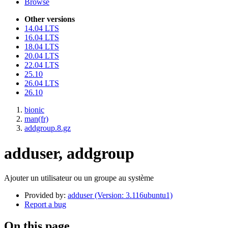
Browse
Other versions
14.04 LTS
16.04 LTS
18.04 LTS
20.04 LTS
22.04 LTS
25.10
26.04 LTS
26.10
bionic
man(fr)
addgroup.8.gz
adduser, addgroup
Ajouter un utilisateur ou un groupe au système
Provided by:
adduser (Version: 3.116ubuntu1)
Report a bug
On this page