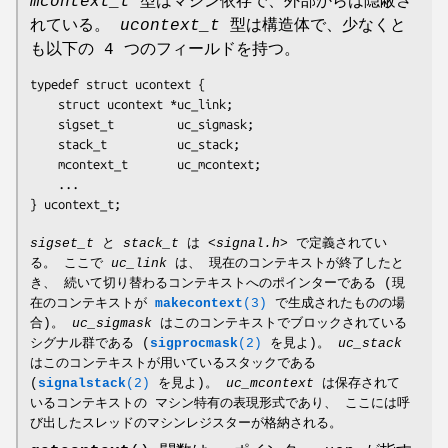
mcontext_t
型はマシン依存で、外部からは隠蔽さ
れている。
ucontext_t
型は構造体で、少なくと
も以下の 4 つのフィールドを持つ。
typedef struct ucontext {

    struct ucontext *uc_link;

    sigset_t         uc_sigmask;

    stack_t          uc_stack;

    mcontext_t       uc_mcontext;

    ...

sigset_t
と
stack_t
は
<signal.h>
で定義されてい
る。 ここで
uc_link
は、 現在のコンテキストが終了したと
き、 続いて切り替わるコンテキストへのポインターである (現
在のコンテキストが
makecontext
(3)
で生成されたものの場
合)。
uc_sigmask
はこのコンテキストでブロックされている
シグナル群である (
sigprocmask
(2)
を見よ)。
uc_stack
はこのコンテキストが用いているスタックである
(
signalstack
(2)
を見よ)。
uc_mcontext
は保存されて
いるコンテキストの マシン特有の表現形式であり、 ここには呼
び出したスレッドのマシンレジスターが格納される。