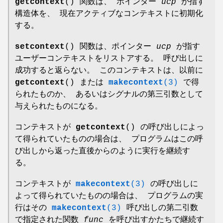
getcontext
() 関数は、 ポインター
ucp
が指す
構造体を、 現在アクティブなコンテキストに初期化
する。
setcontext
() 関数は、ポインター
ucp
が指す
ユーザーコンテキストをリストアする。 呼び出しに
成功すると返らない。 このコンテキストは、以前に
getcontext
() または
makecontext
(3)
で得
られたものか、 あるいはシグナルの第三引数として
与えられたものになる。
コンテキストが
getcontext
() の呼び出しによっ
て得られていたものの場合は、 プログラムはこの呼
び出しから返った直後からのように実行を継続す
る。
コンテキストが
makecontext
(3)
の呼び出しに
よって得られていたものの場合は、 プログラムの実
行はその
makecontext
(3)
呼び出しの第二引数
で指定された関数
func
を呼び出すかたちで継続す