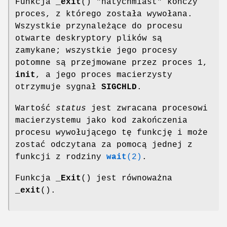
Funkcja
_exit
() "natychmiast" kończy
proces, z którego została wywołana.
Wszystkie przynależące do procesu
otwarte deskryptory plików są
zamykane; wszystkie jego procesy
potomne są przejmowane przez proces 1,
init
, a jego proces macierzysty
otrzymuje sygnał
SIGCHLD
.
Wartość
status
jest zwracana procesowi
macierzystemu jako kod zakończenia
procesu wywołującego tę funkcję i może
zostać odczytana za pomocą jednej z
funkcji z rodziny
wait
(2)
.
Funkcja
_Exit
() jest równoważna
_exit
().