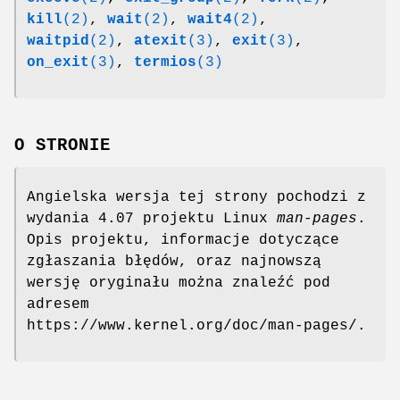
kill
(2)
,
wait
(2)
,
wait4
(2)
,
waitpid
(2)
,
atexit
(3)
,
exit
(3)
,
on_exit
(3)
,
termios
(3)
O STRONIE
Angielska wersja tej strony pochodzi z
wydania 4.07 projektu Linux
man-pages
.
Opis projektu, informacje dotyczące
zgłaszania błędów, oraz najnowszą
wersję oryginału można znaleźć pod
adresem
https://www.kernel.org/doc/man-pages/.