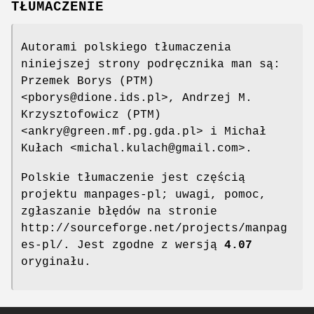
TŁUMACZENIE
Autorami polskiego tłumaczenia
niniejszej strony podręcznika man są:
Przemek Borys (PTM)
<pborys@dione.ids.pl>, Andrzej M.
Krzysztofowicz (PTM)
<ankry@green.mf.pg.gda.pl> i Michał
Kułach <michal.kulach@gmail.com>.
Polskie tłumaczenie jest częścią
projektu manpages-pl; uwagi, pomoc,
zgłaszanie błędów na stronie
http://sourceforge.net/projects/manpag
es-pl/. Jest zgodne z wersją
4.07
oryginału.