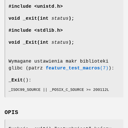
#include <unistd.h>
void _exit(int
status
);
#include <stdlib.h>
void _Exit(int
status
);
Wymagane ustawienia makr biblioteki
glibc (patrz
feature_test_macros
(7)
):
_Exit
():
_ISOC99_SOURCE || _POSIX_C_SOURCE >= 200112L
OPIS