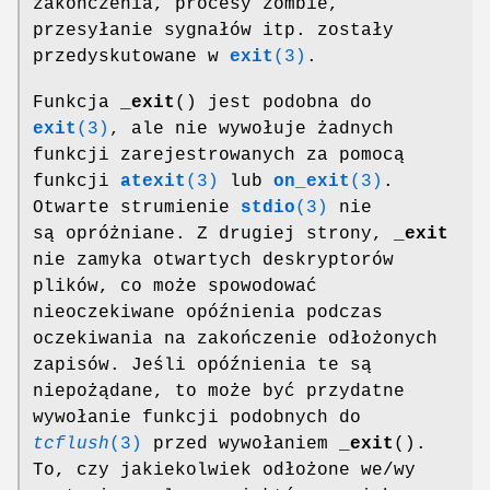
zakończenia, procesy zombie,
przesyłanie sygnałów itp. zostały
przedyskutowane w
exit
(3)
.
Funkcja
_exit
() jest podobna do
exit
(3)
, ale nie wywołuje żadnych
funkcji zarejestrowanych za pomocą
funkcji
atexit
(3)
lub
on_exit
(3)
.
Otwarte strumienie
stdio
(3)
nie
są opróżniane. Z drugiej strony,
_exit
nie zamyka otwartych deskryptorów
plików, co może spowodować
nieoczekiwane opóźnienia podczas
oczekiwania na zakończenie odłożonych
zapisów. Jeśli opóźnienia te są
niepożądane, to może być przydatne
wywołanie funkcji podobnych do
tcflush
(3)
przed wywołaniem
_exit
().
To, czy jakiekolwiek odłożone we/wy