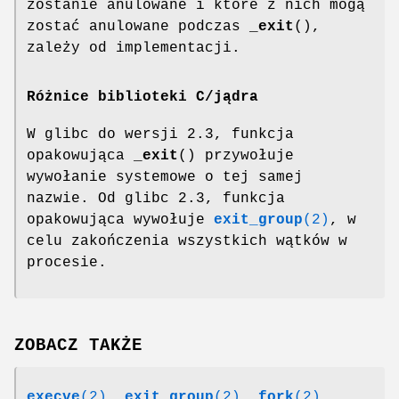
zostanie anulowane i które z nich mogą
zostać anulowane podczas
_exit
(),
zależy od implementacji.
Różnice biblioteki C/jądra
W glibc do wersji 2.3, funkcja
opakowująca
_exit
() przywołuje
wywołanie systemowe o tej samej
nazwie. Od glibc 2.3, funkcja
opakowująca wywołuje
exit_group
(2)
, w
celu zakończenia wszystkich wątków w
procesie.
ZOBACZ TAKŻE
execve
(2)
,
exit_group
(2)
,
fork
(2)
,