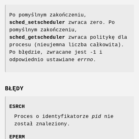
Po pomyślnym zakończeniu,
sched_setscheduler
zwraca zero. Po
pomyślnym zakończeniu,
sched_getscheduler
zwraca politykę dla
procesu (nieujemna liczba całkowita).
Po błędzie, zwracane jest -1 i
odpowiednio ustawiane
errno
.
BŁĘDY
ESRCH
Proces o identyfikatorze
pid
nie
został znaleziony.
EPERM