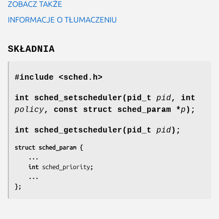
ZOBACZ TAKŻE
INFORMACJE O TŁUMACZENIU
SKŁADNIA
#include <sched.h>
int sched_setscheduler(pid_t
pid
, int
policy
,
const struct sched_param *
p
);
int sched_getscheduler(pid_t
pid
);
struct sched_param {
	...
	int 
sched_priority
;
	...
};