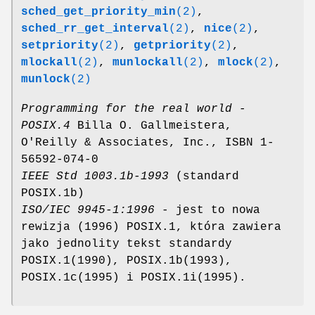
sched_get_priority_min
(2)
,
sched_rr_get_interval
(2)
,
nice
(2)
,
setpriority
(2)
,
getpriority
(2)
,
mlockall
(2)
,
munlockall
(2)
,
mlock
(2)
,
munlock
(2)
Programming for the real world -
POSIX.4
Billa O. Gallmeistera,
O'Reilly & Associates, Inc., ISBN 1-
56592-074-0
IEEE Std 1003.1b-1993
(standard
POSIX.1b)
ISO/IEC 9945-1:1996
- jest to nowa
rewizja (1996) POSIX.1, która zawiera
jako jednolity tekst standardy
POSIX.1(1990), POSIX.1b(1993),
POSIX.1c(1995) i POSIX.1i(1995).