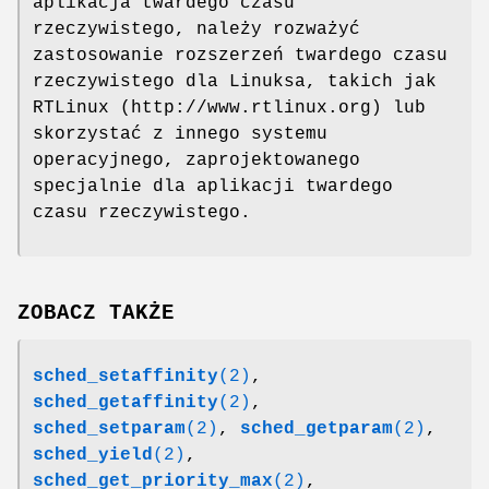
aplikacja twardego czasu
rzeczywistego, należy rozważyć
zastosowanie rozszerzeń twardego czasu
rzeczywistego dla Linuksa, takich jak
RTLinux (http://www.rtlinux.org) lub
skorzystać z innego systemu
operacyjnego, zaprojektowanego
specjalnie dla aplikacji twardego
czasu rzeczywistego.
ZOBACZ TAKŻE
sched_setaffinity
(2)
,
sched_getaffinity
(2)
,
sched_setparam
(2)
,
sched_getparam
(2)
,
sched_yield
(2)
,
sched_get_priority_max
(2)
,