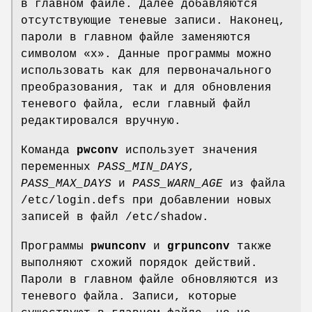
в главном файле. Далее добавляются
отсутствующие теневые записи. Наконец,
пароли в главном файле заменяются
символом «x». Данные программы можно
использовать как для первоначального
преобразования, так и для обновления
теневого файла, если главный файл
редактировался вручную.
Команда
pwconv
использует значения
переменных
PASS_MIN_DAYS
,
PASS_MAX_DAYS
и
PASS_WARN_AGE
из файла
/etc/login.defs при добавлении новых
записей в файл /etc/shadow.
Программы
pwunconv
и
grpunconv
также
выполняют схожий порядок действий.
Пароли в главном файле обновляются из
теневого файла. Записи, которые