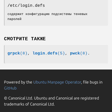
/etc/login.defs
содержит конфигурацию подсистемы теневых
паролей
СМОТРИТЕ ТАКЖЕ
grpck
(8)
,
login.defs
(5)
,
pwck
(8)
.
Powered by the
Ubuntu Manpage Operator
, file bugs in
GitHub
© Canonical Ltd. Ubuntu and Canonical are registered
trademarks of Canonical Ltd.