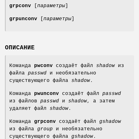
grpconv
[
параметры
]
grpunconv
[
параметры
]
ОПИСАНИЕ
Команда
pwconv
создаёт файл
shadow
из
файла
passwd
и необязательно
существующего файла
shadow
.
Команда
pwunconv
создаёт файл
passwd
из файлов
passwd
и
shadow
, а затем
удаляет файл
shadow
.
Команда
grpconv
создаёт файл
gshadow
из файла
group
и необязательно
существующего файла
gshadow
.