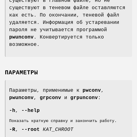
существуют в главном файле, но не
существуют в теневом файле оставляются
как есть. По окончании, теневой файл
удаляется. Информация об устаревании
пароля не учитывается программой
pwunconv
. Конвертируется только
возможное.
ПАРАМЕТРЫ
Параметры, применимые к
pwconv
,
pwunconv
,
grpconv
и
grpunconv
:
-h
,
--help
Показать краткую справку и закончить работу.
-R
,
--root
КАТ_CHROOT