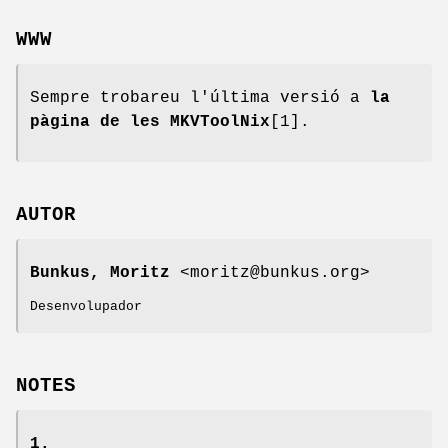
WWW
Sempre trobareu l'última versió a
la
pàgina de les MKVToolNix
[1].
AUTOR
Bunkus, Moritz
<moritz@bunkus.org>
Desenvolupador
NOTES
1.