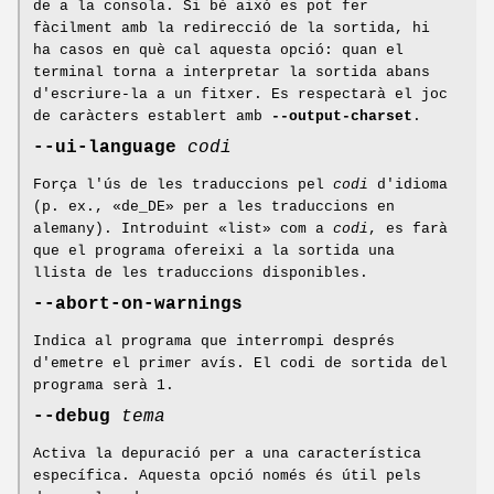
de a la consola. Si bé això es pot fer
fàcilment amb la redirecció de la sortida, hi
ha casos en què cal aquesta opció: quan el
terminal torna a interpretar la sortida abans
d'escriure-la a un fitxer. Es respectarà el joc
de caràcters establert amb
--output-charset
.
--ui-language
codi
Força l'ús de les traduccions pel
codi
d'idioma
(p. ex., «de_DE» per a les traduccions en
alemany). Introduint «list» com a
codi
, es farà
que el programa ofereixi a la sortida una
llista de les traduccions disponibles.
--abort-on-warnings
Indica al programa que interrompi després
d'emetre el primer avís. El codi de sortida del
programa serà 1.
--debug
tema
Activa la depuració per a una característica
específica. Aquesta opció només és útil pels