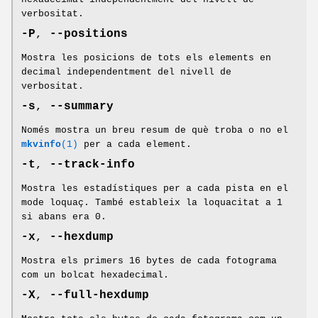
verbositat.
-P
,
--positions
Mostra les posicions de tots els elements en
decimal independentment del nivell de
verbositat.
-s
,
--summary
Només mostra un breu resum de què troba o no el
mkvinfo
(1)
per a cada element.
-t
,
--track-info
Mostra les estadístiques per a cada pista en el
mode loquaç. També estableix la loquacitat a 1
si abans era 0.
-x
,
--hexdump
Mostra els primers 16 bytes de cada fotograma
com un bolcat hexadecimal.
-X
,
--full-hexdump