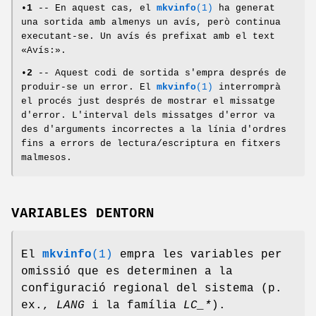
•
1
-- En aquest cas, el
mkvinfo
(1)
ha generat
una sortida amb almenys un avís, però continua
executant-se. Un avís és prefixat amb el text
«Avís:».
•
2
-- Aquest codi de sortida s'empra després de
produir-se un error. El
mkvinfo
(1)
interromprà
el procés just després de mostrar el missatge
d'error. L'interval dels missatges d'error va
des d'arguments incorrectes a la línia d'ordres
fins a errors de lectura/escriptura en fitxers
malmesos.
VARIABLES DENTORN
El
mkvinfo
(1)
empra les variables per
omissió que es determinen a la
configuració regional del sistema (p.
ex.,
LANG
i la família
LC_*
).