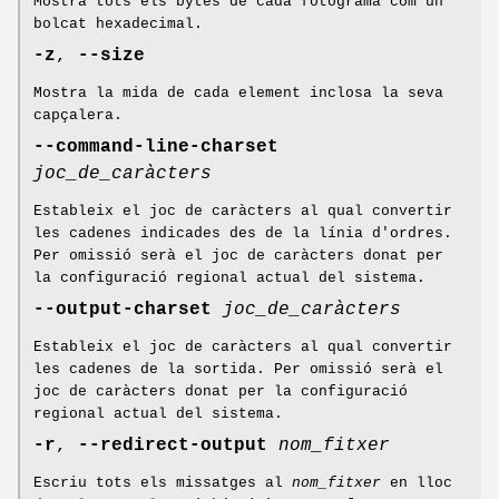
Mostra tots els bytes de cada fotograma com un
bolcat hexadecimal.
-z
,
--size
Mostra la mida de cada element inclosa la seva
capçalera.
--command-line-charset
joc_de_caràcters
Estableix el joc de caràcters al qual convertir
les cadenes indicades des de la línia d'ordres.
Per omissió serà el joc de caràcters donat per
la configuració regional actual del sistema.
--output-charset
joc_de_caràcters
Estableix el joc de caràcters al qual convertir
les cadenes de la sortida. Per omissió serà el
joc de caràcters donat per la configuració
regional actual del sistema.
-r
,
--redirect-output
nom_fitxer
Escriu tots els missatges al
nom_fitxer
en lloc