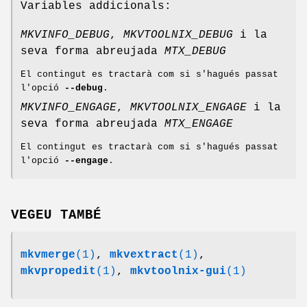
Variables addicionals:
MKVINFO_DEBUG
,
MKVTOOLNIX_DEBUG
i la
seva forma abreujada
MTX_DEBUG
El contingut es tractarà com si s'hagués passat
l'opció
--debug
.
MKVINFO_ENGAGE
,
MKVTOOLNIX_ENGAGE
i la
seva forma abreujada
MTX_ENGAGE
El contingut es tractarà com si s'hagués passat
l'opció
--engage
.
VEGEU TAMBÉ
mkvmerge
(1)
,
mkvextract
(1)
,
mkvpropedit
(1)
,
mkvtoolnix-gui
(1)