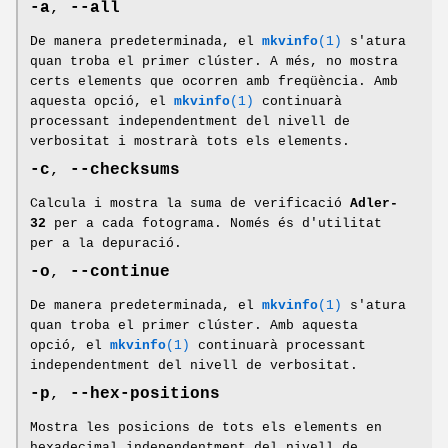
-a
,
--all
De manera predeterminada, el
mkvinfo
(1)
s'atura
quan troba el primer clúster. A més, no mostra
certs elements que ocorren amb freqüència. Amb
aquesta opció, el
mkvinfo
(1)
continuarà
processant independentment del nivell de
verbositat i mostrarà tots els elements.
-c
,
--checksums
Calcula i mostra la suma de verificació
Adler-
32
per a cada fotograma. Només és d'utilitat
per a la depuració.
-o
,
--continue
De manera predeterminada, el
mkvinfo
(1)
s'atura
quan troba el primer clúster. Amb aquesta
opció, el
mkvinfo
(1)
continuarà processant
independentment del nivell de verbositat.
-p
,
--hex-positions
Mostra les posicions de tots els elements en
hexadecimal independentment del nivell de