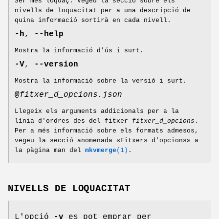
Ser més loquaç. Vegeu la secció sobre els
nivells de loquacitat per a una descripció de
quina informació sortirà en cada nivell.
-h
,
--help
Mostra la informació d'ús i surt.
-V
,
--version
Mostra la informació sobre la versió i surt.
@
fitxer_d_opcions.json
Llegeix els arguments addicionals per a la
línia d'ordres des del fitxer
fitxer_d_opcions
.
Per a més informació sobre els formats admesos,
vegeu la secció anomenada «Fitxers d'opcions» a
la pàgina man del
mkvmerge
(1)
.
NIVELLS DE LOQUACITAT
L'opció
-v
es pot emprar per