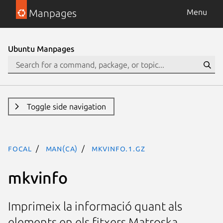
Manpages
Menu
Ubuntu Manpages
Toggle side navigation
focal
man(ca)
mkvinfo.1.gz
mkvinfo
Imprimeix la informació quant als
elements en els fitxers Matroska