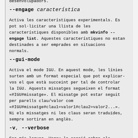
desenvolupadors.
--engage
característica
Activa les característiques experimentals. Es
pot sol⋅licitar una llista de les
característiques disponibles amb
mkvinfo --
engage list
. Aquestes característiques no estan
destinades a ser emprades en situacions
normals.
--gui-mode
Activa el mode IGU. En aquest mode, les línies
surten amb un format especial que pot explicar-
vos el que està succeint per tal de controlar
la IGU. Aquests missatges segueixen el format
«#IGU#missatge». El missatge pot estar seguit
per parells clau/valor com
«#IGU#missatge#clau1=valor1#clau2=valor2...».
Ni els missatges ni les claus seran traduïdes,
sempre sortiran en anglès.
-v
,
--verbose