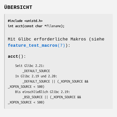
ÜBERSICHT
#include <unistd.h>
int acct(const char *
filename
);
Mit Glibc erforderliche Makros (siehe
feature_test_macros
(7)
):
acct
():
    Seit Glibc 2.21:

        _DEFAULT_SOURCE

    In Glibc 2.19 und 2.20:

        _DEFAULT_SOURCE || (_XOPEN_SOURCE && 
_XOPEN_SOURCE < 500)

    Bis einschließlich Glibc 2.19:

        _BSD_SOURCE || (_XOPEN_SOURCE && 
_XOPEN_SOURCE < 500)