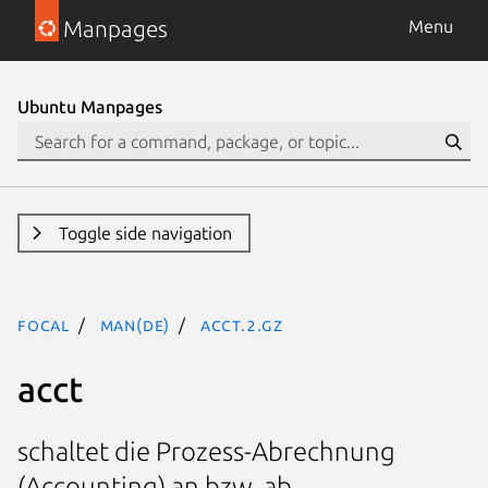
Manpages
Menu
Ubuntu Manpages
Toggle side navigation
focal
man(de)
acct.2.gz
acct
schaltet die Prozess-Abrechnung
(Accounting) an bzw. ab