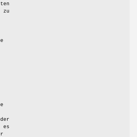
ften
n zu
ie
ne
oder
s es
er