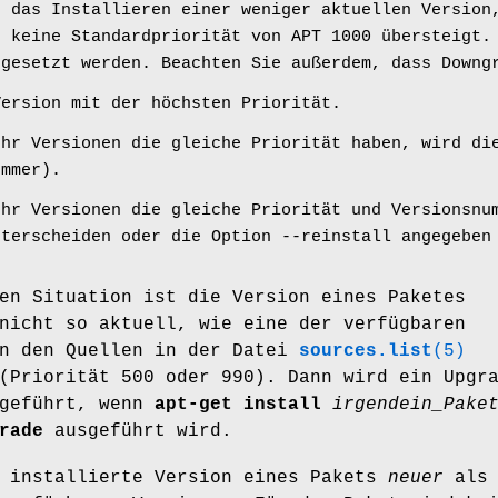
t das Installieren einer weniger aktuellen Version
s keine Standardpriorität von APT 1000 übersteigt.
 gesetzt werden. Beachten Sie außerdem, dass Downg
Version mit der höchsten Priorität.
ehr Versionen die gleiche Priorität haben, wird di
ummer).
ehr Versionen die gleiche Priorität und Versionsnu
nterscheiden oder die Option --reinstall angegeben
en Situation ist die Version eines Paketes
nicht so aktuell, wie eine der verfügbaren
in den Quellen in der Datei
sources.list
(5)
(Priorität 500 oder 990). Dann wird ein Upgr
hgeführt, wenn
apt-get install
irgendein_Pake
rade
ausgeführt wird.
e installierte Version eines Pakets
neuer
als