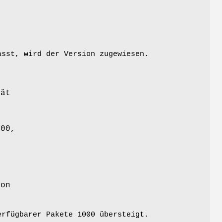
asst, wird der Version zugewiesen.
n
tät
–
100,
t
ion
erfügbarer Pakete 1000 übersteigt.