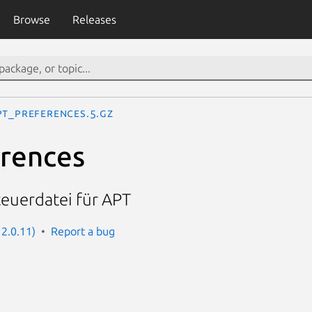
Browse
Releases
pt_preferences.5.gz
rences
teuerdatei für APT
 2.0.11)
Report a bug