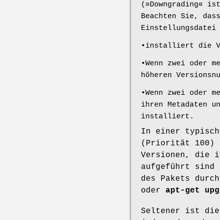
(»Downgrading« is
Beachten Sie, das
Einstellungsdatei
•installiert die 
•Wenn zwei oder m
höheren Versionsn
•Wenn zwei oder m
ihren Metadaten u
installiert.
In einer typisch
(Priorität 100) 
Versionen, die 
aufgeführt sind 
des Pakets durc
oder
apt-get upg
Seltener ist di