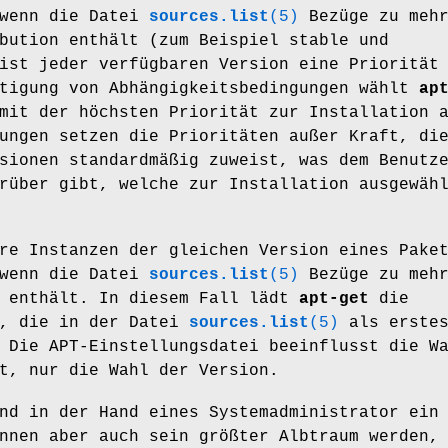
 wenn die Datei
sources.list
(5)
Bezüge zu meh
bution enthält (zum Beispiel stable und
ist jeder verfügbaren Version eine Priorität
htigung von Abhängigkeitsbedingungen wählt
ap
mit der höchsten Priorität zur Installation 
ungen setzen die Prioritäten außer Kraft, di
sionen standardmäßig zuweist, was dem Benutz
rüber gibt, welche zur Installation ausgewäh
re Instanzen der gleichen Version eines Pake
 wenn die Datei
sources.list
(5)
Bezüge zu meh
e enthält. In diesem Fall lädt
apt-get
die
r, die in der Datei
sources.list
(5)
als erste
 Die APT-Einstellungsdatei beeinflusst die W
t, nur die Wahl der Version.
nd in der Hand eines Systemadministrator ein
nnen aber auch sein größter Albtraum werden,