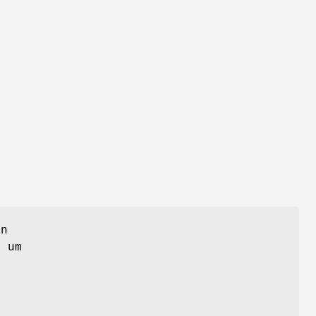
en
, um