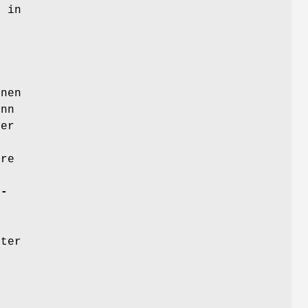
– in
inen
ann
der
ere
t-
äter