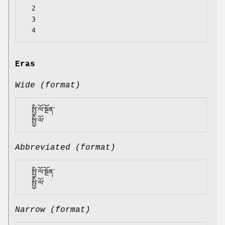
  2

  3

Eras
Wide (format)
  སྤྱི་ལོ་སྔོན་

Abbreviated (format)
  སྤྱི་ལོ་སྔོན་

Narrow (format)