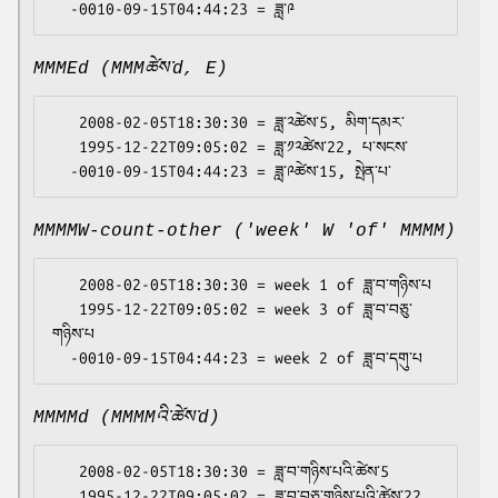
MMMEd (MMMཚེས་d, E)
   2008-02-05T18:30:30 = ཟླ་༢ཚེས་5, མིག་དམར་

   1995-12-22T09:05:02 = ཟླ་༡༢ཚེས་22, པ་སངས་

MMMMW-count-other ('week' W 'of' MMMM)
   2008-02-05T18:30:30 = week 1 of ཟླ་བ་གཉིས་པ

   1995-12-22T09:05:02 = week 3 of ཟླ་བ་བཅུ་
གཉིས་པ

MMMMd (MMMMའི་ཚེས་d)
   2008-02-05T18:30:30 = ཟླ་བ་གཉིས་པའི་ཚེས་5

   1995-12-22T09:05:02 = ཟླ་བ་བཅུ་གཉིས་པའི་ཚེས་22
