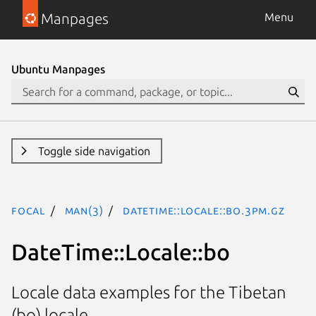
Manpages
Menu
Ubuntu Manpages
Toggle side navigation
focal
man(3)
DateTime::Locale::bo.3pm.gz
DateTime::Locale::bo
Locale data examples for the Tibetan
(bo) locale