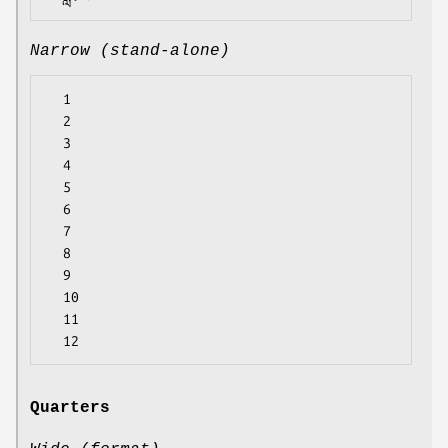
Narrow (stand-alone)
  1

  2

  3

  4

  5

  6

  7

  8

  9

  10

  11

Quarters