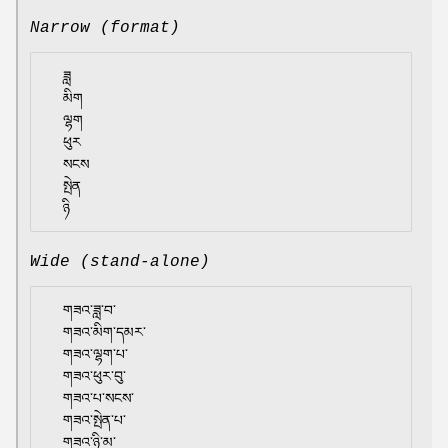
Narrow (format)
  ཟླ

  མིག

  ལྷག

  ཕུར

  སངས

  སྤེན

Wide (stand-alone)
  གཟའ་ཟླ་བ་

  གཟའ་མིག་དམར་

  གཟའ་ལྷག་པ་

  གཟའ་ཕུར་བུ་

  གཟའ་པ་སངས་

  གཟའ་སྤེན་པ་
