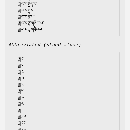
  ཟླ་བ་བརྒྱད་པ་

  ཟླ་བ་དགུ་པ་

  ཟླ་བ་བཅུ་པ་

  ཟླ་བ་བཅུ་གཅིག་པ་

Abbreviated (stand-alone)
  ཟླ་༡

  ཟླ་༢

  ཟླ་༣

  ཟླ་༤

  ཟླ་༥

  ཟླ་༦

  ཟླ་༧

  ཟླ་༨

  ཟླ་༩

  ཟླ་༡༠

  ཟླ་༡༡
