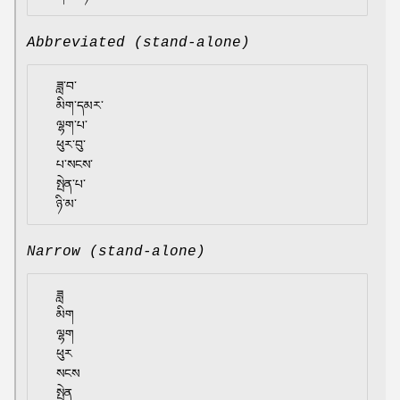
Abbreviated (stand-alone)
  ཟླ་བ་

  མིག་དམར་

  ལྷག་པ་

  ཕུར་བུ་

  པ་སངས་

  སྤེན་པ་

Narrow (stand-alone)
  ཟླ

  མིག

  ལྷག

  ཕུར

  སངས

  སྤེན
