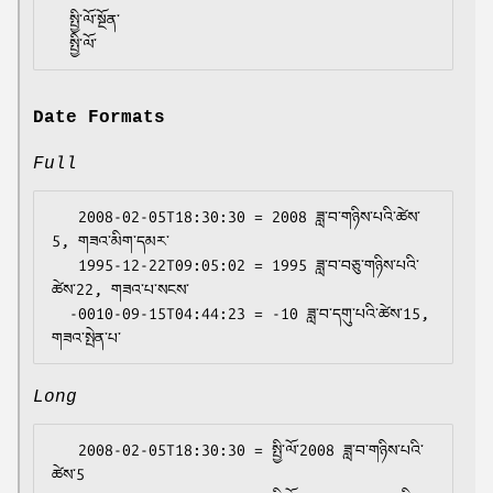
  སྤྱི་ལོ་སྔོན་

Date Formats
Full
   2008-02-05T18:30:30 = 2008 ཟླ་བ་གཉིས་པའི་ཚེས་
5, གཟའ་མིག་དམར་

   1995-12-22T09:05:02 = 1995 ཟླ་བ་བཅུ་གཉིས་པའི་
ཚེས་22, གཟའ་པ་སངས་

  -0010-09-15T04:44:23 = -10 ཟླ་བ་དགུ་པའི་ཚེས་15, 
Long
   2008-02-05T18:30:30 = སྤྱི་ལོ་2008 ཟླ་བ་གཉིས་པའི་
ཚེས་5
