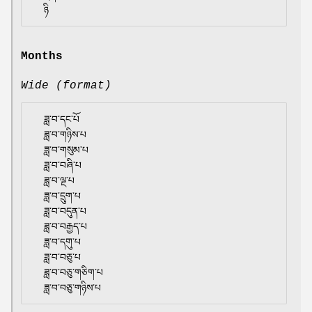
Months
Wide (format)
  ཟླ་བ་དང་པོ

  ཟླ་བ་གཉིས་པ

  ཟླ་བ་གསུམ་པ

  ཟླ་བ་བཞི་པ

  ཟླ་བ་ལྔ་པ

  ཟླ་བ་དྲུག་པ

  ཟླ་བ་བདུན་པ

  ཟླ་བ་བརྒྱད་པ

  ཟླ་བ་དགུ་པ

  ཟླ་བ་བཅུ་པ

  ཟླ་བ་བཅུ་གཅིག་པ
