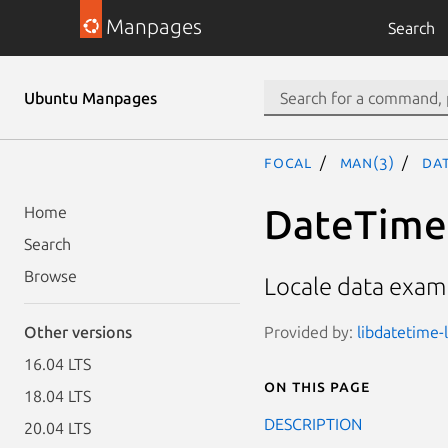
Manpages
Search
Ubuntu Manpages
focal
man(3)
Dat
DateTime:
Home
Search
Browse
Locale data examp
Provided by:
libdatetime-l
Other versions
16.04 LTS
On this page
18.04 LTS
DESCRIPTION
20.04 LTS