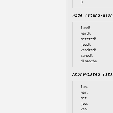
Wide (stand-alon
  lundi

  mardi

  mercredi

  jeudi

  vendredi

  samedi

Abbreviated (sta
  lun.

  mar.

  mer.

  jeu.

  ven.
