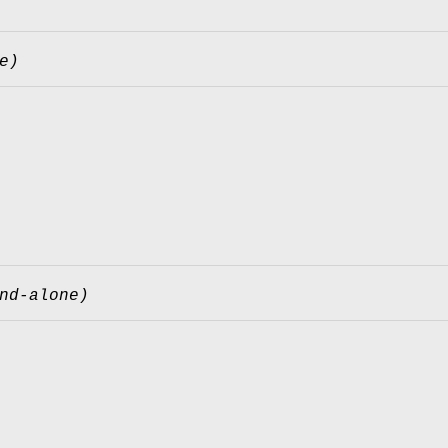
e)
nd-alone)