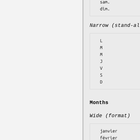
  sam.

Narrow (stand-al
  L

  M

  M

  J

  V

  S

Months
Wide (format)
  janvier

  février
