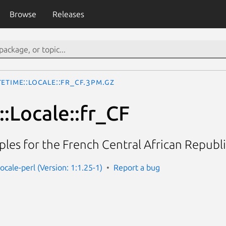
Browse
Releases
eTime::Locale::fr_CF.3pm.gz
:Locale::fr_CF
les for the French Central African Republic
ocale-perl (Version: 1:1.25-1)
Report a bug