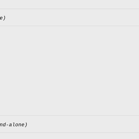
e)
nd-alone)