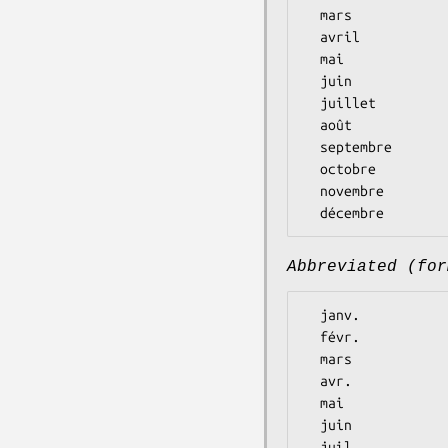
  mars

  avril

  mai

  juin

  juillet

  août

  septembre

  octobre

  novembre

Abbreviated (for
  janv.

  févr.

  mars

  avr.

  mai

  juin

  juil.
