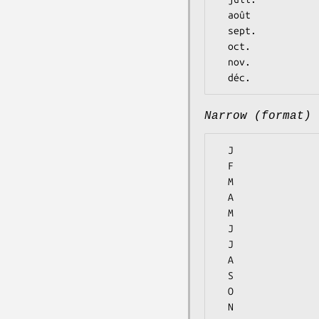
  août

  sept.

  oct.

  nov.

Narrow (format)
  J

  F

  M

  A

  M

  J

  J

  A

  S

  O

  N
