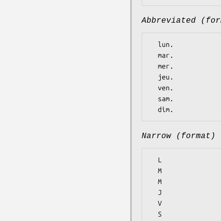
Abbreviated (for
  lun.

  mar.

  mer.

  jeu.

  ven.

  sam.

Narrow (format)
  L

  M

  M

  J

  V

  S
