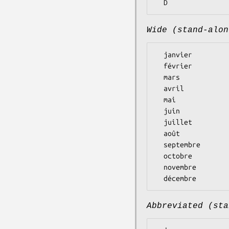
Wide (stand-alon
  janvier

  février

  mars

  avril

  mai

  juin

  juillet

  août

  septembre

  octobre

  novembre

Abbreviated (sta