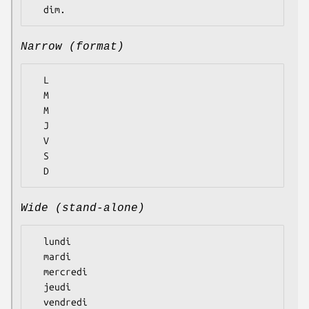
Narrow (format)
  L

  M

  M

  J

  V

  S

Wide (stand-alone)
  lundi

  mardi

  mercredi

  jeudi

  vendredi
