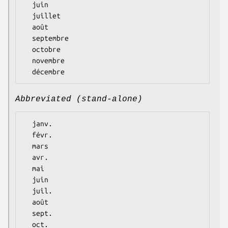
  juin

  juillet

  août

  septembre

  octobre

  novembre

Abbreviated (stand-alone)
  janv.

  févr.

  mars

  avr.

  mai

  juin

  juil.

  août

  sept.

  oct.
