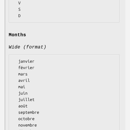
  V

  S

Months
Wide (format)
  janvier

  février

  mars

  avril

  mai

  juin

  juillet

  août

  septembre

  octobre

  novembre
