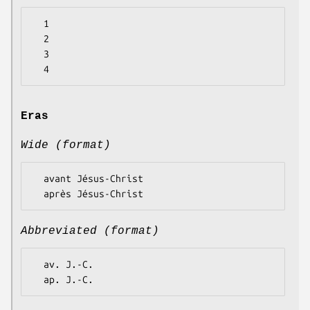
  1

  2

  3

Eras
Wide (format)
  avant Jésus-Christ

Abbreviated (format)
  av. J.-C.
