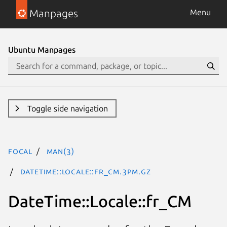
Manpages
Menu
Ubuntu Manpages
Toggle side navigation
focal
man(3)
DateTime::Locale::fr_CM.3pm.gz
DateTime::Locale::fr_CM