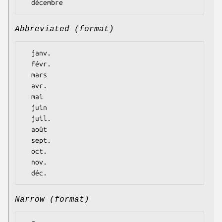
Abbreviated (format)
  janv.

  févr.

  mars

  avr.

  mai

  juin

  juil.

  août

  sept.

  oct.

  nov.

Narrow (format)