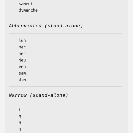
  samedi

Abbreviated (stand-alone)
  lun.

  mar.

  mer.

  jeu.

  ven.

  sam.

Narrow (stand-alone)
  L

  M

  M

  J
