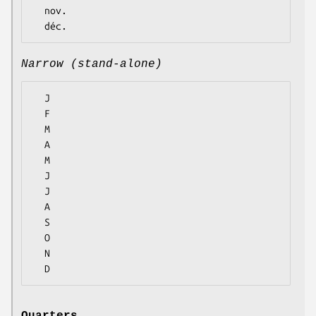
  nov.

Narrow (stand-alone)
  J

  F

  M

  A

  M

  J

  J

  A

  S

  O

  N
