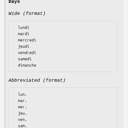
Days
Wide (format)
  lundi

  mardi

  mercredi

  jeudi

  vendredi

  samedi

Abbreviated (format)
  lun.

  mar.

  mer.

  jeu.

  ven.

  sam.
