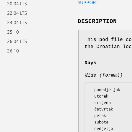
SUPPORT
20.04 LTS
22.04 LTS
DESCRIPTION
24.04 LTS
25.10
This pod file co
26.04 LTS
the Croatian loc
26.10
Days
Wide (format)
  ponedjeljak

  utorak

  srijeda

  četvrtak

  petak

  subota
