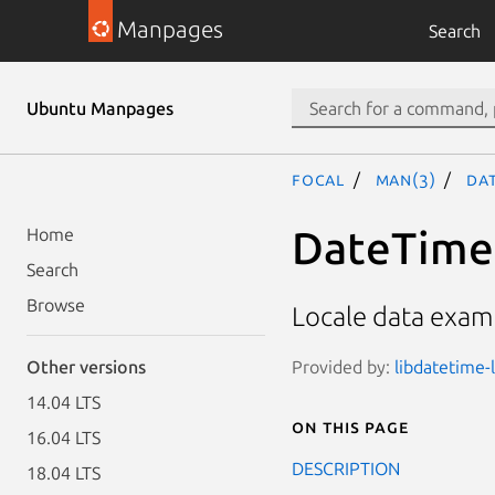
Manpages
Search
Ubuntu Manpages
focal
man(3)
Dat
DateTime:
Home
Search
Browse
Locale data examp
Provided by:
libdatetime-l
Other versions
14.04 LTS
On this page
16.04 LTS
DESCRIPTION
18.04 LTS