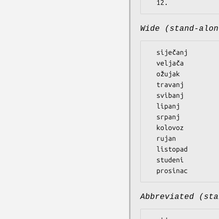
Wide (stand-alon
  siječanj

  veljača

  ožujak

  travanj

  svibanj

  lipanj

  srpanj

  kolovoz

  rujan

  listopad

  studeni

Abbreviated (sta