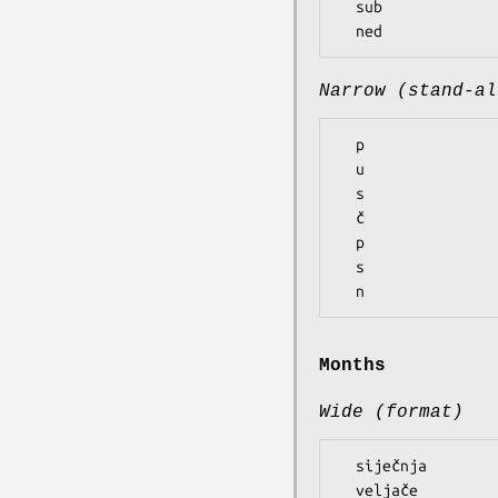
  sub

Narrow (stand-al
  p

  u

  s

  č

  p

  s

Months
Wide (format)
  siječnja

  veljače
