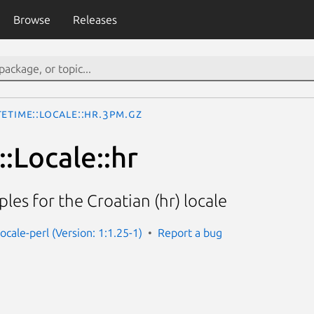
Browse
Releases
eTime::Locale::hr.3pm.gz
:Locale::hr
les for the Croatian (hr) locale
ocale-perl (Version: 1:1.25-1)
Report a bug