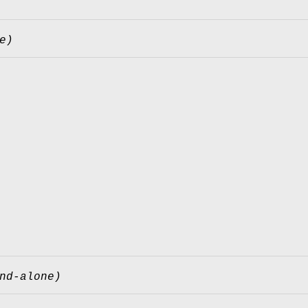
e)
nd-alone)