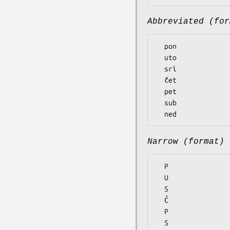
Abbreviated (for
  pon

  uto

  sri

  čet

  pet

  sub

Narrow (format)
  P

  U

  S

  Č

  P

  S
