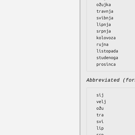
  ožujka

  travnja

  svibnja

  lipnja

  srpnja

  kolovoza

  rujna

  listopada

  studenoga

Abbreviated (for
  sij

  velj

  ožu

  tra

  svi

  lip

  srp
