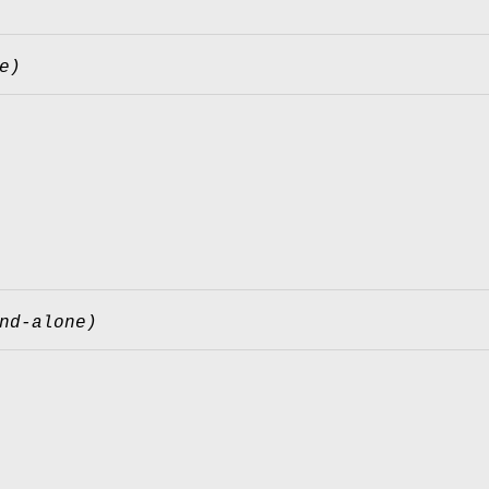
e)
nd-alone)