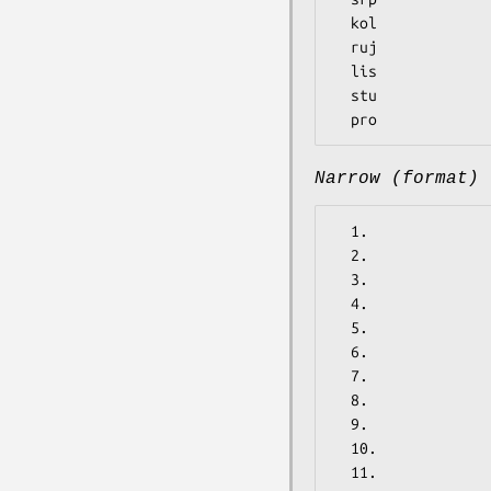
  kol

  ruj

  lis

  stu

Narrow (format)
  1.

  2.

  3.

  4.

  5.

  6.

  7.

  8.

  9.

  10.

  11.
