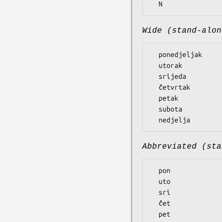
Wide (stand-alon
  ponedjeljak

  utorak

  srijeda

  četvrtak

  petak

  subota

Abbreviated (sta
  pon

  uto

  sri

  čet

  pet
