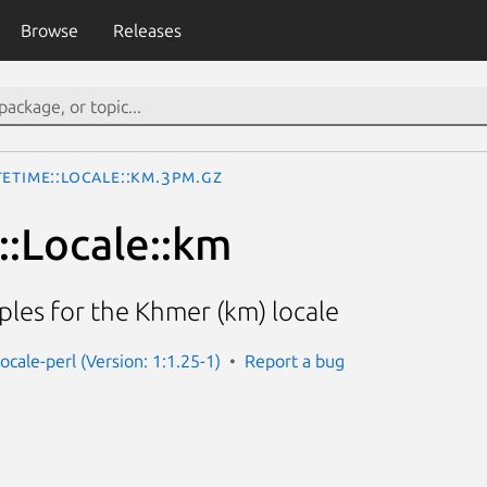
Browse
Releases
eTime::Locale::km.3pm.gz
:Locale::km
les for the Khmer (km) locale
ocale-perl (Version: 1:1.25-1)
Report a bug