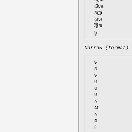
  សីហា

  កញ្ញា

  តុលា

  វិច្ឆិកា

Narrow (format)
  ម

  ក

  ម

  ម

  ឧ

  ម

  ក

  ស

  ក

  ត

  វ
