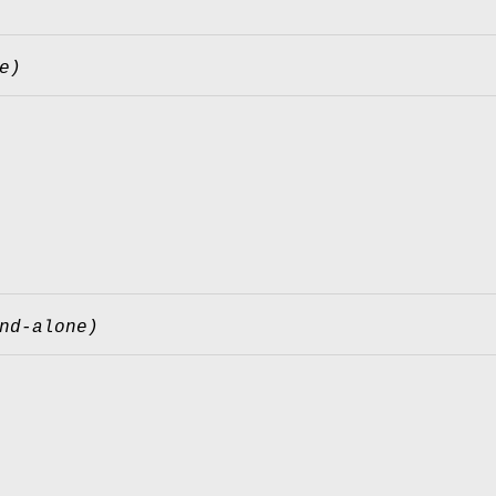
e)
nd-alone)