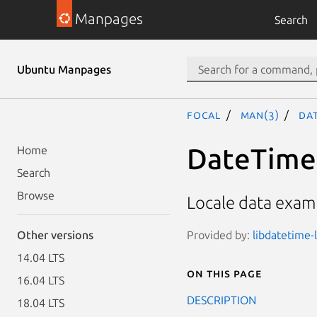
Manpages
Search
Ubuntu Manpages
focal
man(3)
Dat
DateTime:
Home
Search
Browse
Locale data examp
Provided by:
libdatetime-l
Other versions
14.04 LTS
On this page
16.04 LTS
DESCRIPTION
18.04 LTS