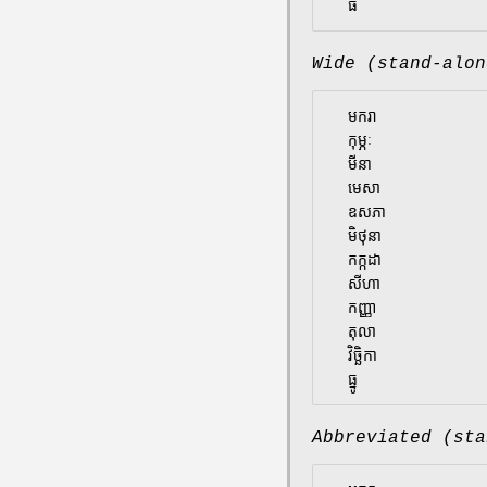
Wide (stand-alon
  មករា

  កុម្ភៈ

  មីនា

  មេសា

  ឧសភា

  មិថុនា

  កក្កដា

  សីហា

  កញ្ញា

  តុលា

  វិច្ឆិកា

Abbreviated (sta