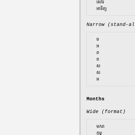
  សៅរ៍

Narrow (stand-al
  ច

  អ

  ព

  ព

  ស

  ស

Months
Wide (format)
  មករា

  កុម្ភៈ
