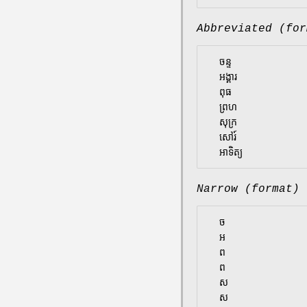
Abbreviated (for
  ចន្ទ

  អង្គារ

  ពុធ

  ព្រហ

  សុក្រ

  សៅរ៍

Narrow (format)
  ច

  អ

  ព

  ព

  ស

  ស
