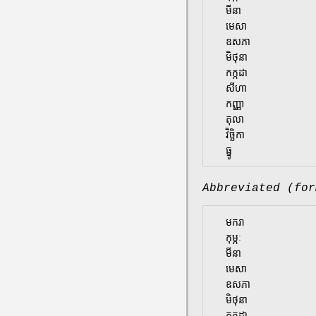
  មីនា

  មេសា

  ឧសភា

  មិថុនា

  កក្កដា

  សីហា

  កញ្ញា

  តុលា

  វិច្ឆិកា

Abbreviated (for
  មករា

  កុម្ភៈ

  មីនា

  មេសា

  ឧសភា

  មិថុនា

  កក្កដា
