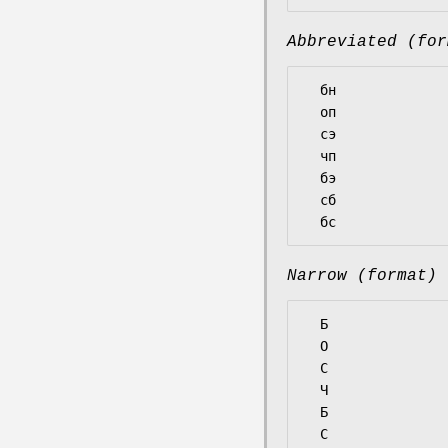
Abbreviated (for
  бн

  оп

  сэ

  чп

  бэ

  сб

Narrow (format)
  Б

  О

  С

  Ч

  Б

  С
