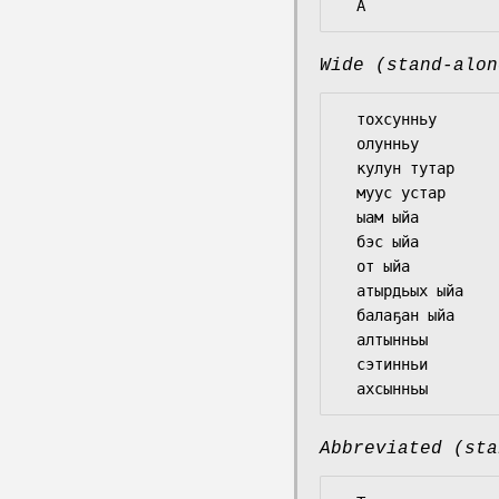
Wide (stand-alon
  тохсунньу

  олунньу

  кулун тутар

  муус устар

  ыам ыйа

  бэс ыйа

  от ыйа

  атырдьых ыйа

  балаҕан ыйа

  алтынньы

  сэтинньи

Abbreviated (sta