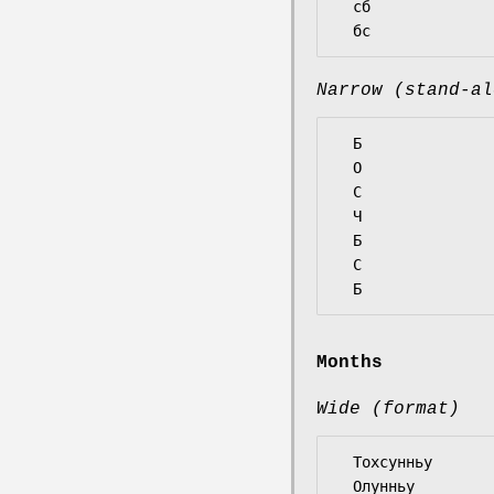
  сб

Narrow (stand-al
  Б

  О

  С

  Ч

  Б

  С

Months
Wide (format)
  Тохсунньу

  Олунньу
