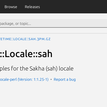
Browse
Releases
eTime::Locale::sah.3pm.gz
:Locale::sah
les for the Sakha (sah) locale
ocale-perl (Version: 1:1.25-1)
Report a bug