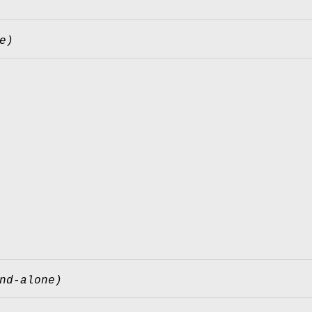
e)
nd-alone)