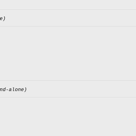
e)
nd-alone)