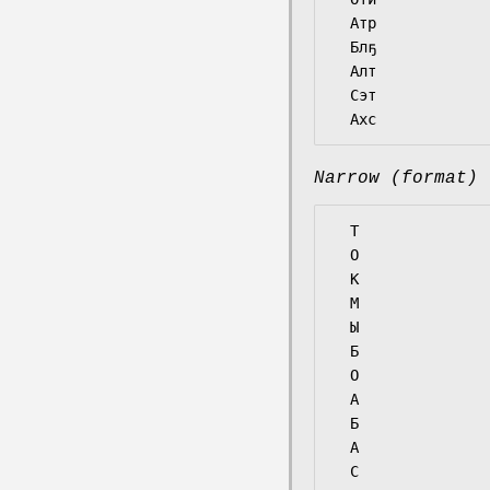
  Атр

  Блҕ

  Алт

  Сэт

Narrow (format)
  Т

  О

  К

  М

  Ы

  Б

  О

  А

  Б

  А

  С
