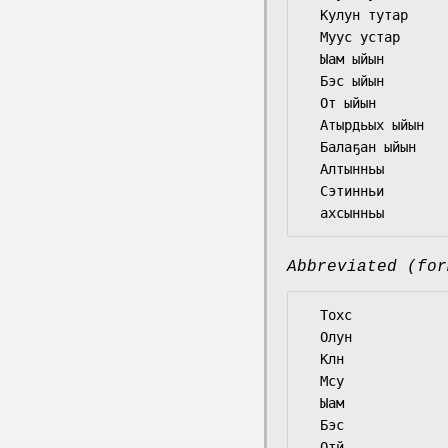
  Кулун тутар

  Муус устар

  Ыам ыйын

  Бэс ыйын

  От ыйын

  Атырдьых ыйын

  Балаҕан ыйын

  Алтынньы

  Сэтинньи

Abbreviated (for
  Тохс

  Олун

  Клн

  Мсу

  Ыам

  Бэс

  Отй
