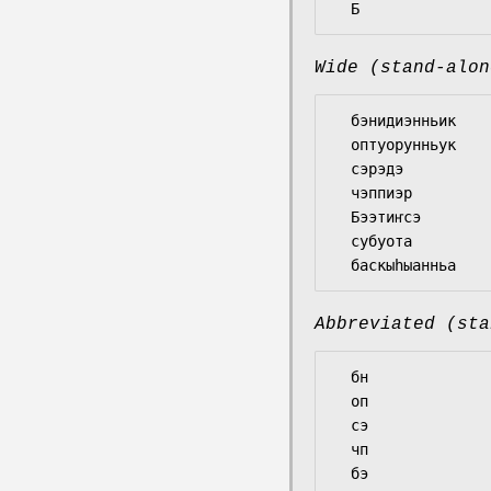
Wide (stand-alon
  бэнидиэнньик

  оптуорунньук

  сэрэдэ

  чэппиэр

  Бээтиҥсэ

  субуота

Abbreviated (sta
  бн

  оп

  сэ

  чп

  бэ
