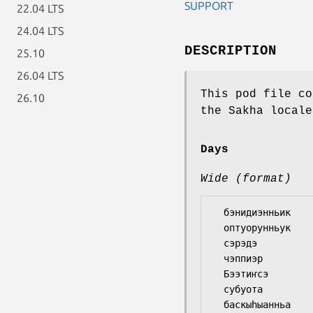
SUPPORT
22.04 LTS
24.04 LTS
DESCRIPTION
25.10
26.04 LTS
This pod file co
26.10
the Sakha locale
Days
Wide (format)
  бэнидиэнньик

  оптуорунньук

  сэрэдэ

  чэппиэр

  Бээтиҥсэ

  субуота
