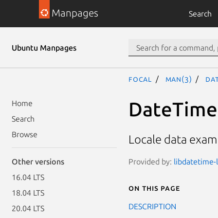
Manpages
Search
Ubuntu Manpages
focal
man(3)
Dat
DateTime:
Home
Search
Browse
Locale data examp
Provided by:
libdatetime-l
Other versions
16.04 LTS
On this page
18.04 LTS
DESCRIPTION
20.04 LTS