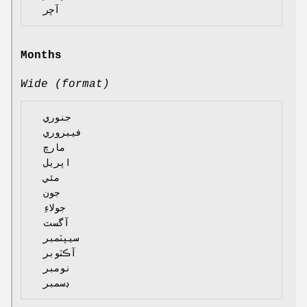
Months
Wide (format)
  جنوري

  فيبروري

  مارچ

  اپريل

  مئي

  جون

  جولاءِ

  آگسٽ

  سيپٽمبر

  آڪٽوبر

  نومبر
