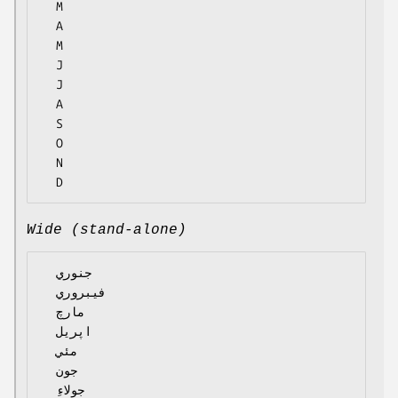
  M

  A

  M

  J

  J

  A

  S

  O

  N

Wide (stand-alone)
  جنوري

  فيبروري

  مارچ

  اپريل

  مئي

  جون

  جولاءِ
