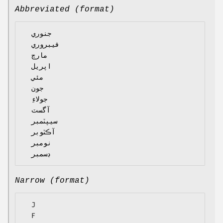
Abbreviated (format)
  جنوري

  فيبروري

  مارچ

  اپريل

  مئي

  جون

  جولاءِ

  آگسٽ

  سيپٽمبر

  آڪٽوبر

  نومبر

Narrow (format)
  J

  F
