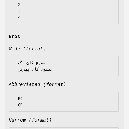
  2

  3

Eras
Wide (format)
  مسيح کان اڳ

Abbreviated (format)
  BC

Narrow (format)