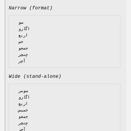
Narrow (format)
  سو

  اڱارو

  اربع

  خم

  جمعو

  ڇنڇر

Wide (stand-alone)
  سومر

  اڱارو

  اربع

  خميس

  جمعو

  ڇنڇر
