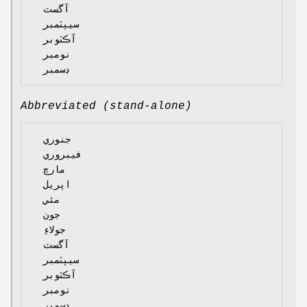
  آگسٽ

  سيپٽمبر

  آڪٽوبر

  نومبر

Abbreviated (stand-alone)
  جنوري

  فيبروري

  مارچ

  اپريل

  مئي

  جون

  جولاءِ

  آگسٽ

  سيپٽمبر

  آڪٽوبر

  نومبر
