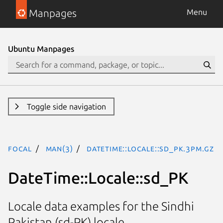
Manpages
Menu
Ubuntu Manpages
Toggle side navigation
focal
man(3)
DateTime::Locale::sd_PK.3pm.gz
DateTime::Locale::sd_PK
Locale data examples for the Sindhi
Pakistan (sd-PK) locale