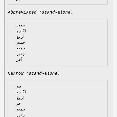
Abbreviated (stand-alone)
  سومر

  اڱارو

  اربع

  خميس

  جمعو

  ڇنڇر

Narrow (stand-alone)
  سو

  اڱارو

  اربع

  خم

  جمعو

  ڇنڇر
