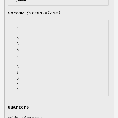
Narrow (stand-alone)
  J

  F

  M

  A

  M

  J

  J

  A

  S

  O

  N

Quarters