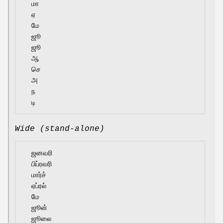
  மா

  ஏ

  மே

  ஜூ

  ஜூ

  ஆ

  செ

  அ

  ந

Wide (stand-alone)
  ஜனவரி

  பிப்ரவரி

  மார்ச்

  ஏப்ரல்

  மே

  ஜூன்

  ஜூலை
