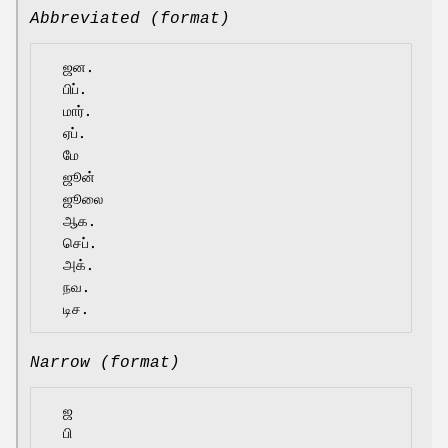
Abbreviated (format)
  ஜன.

  பிப்.

  மார்.

  ஏப்.

  மே

  ஜூன்

  ஜூலை

  ஆக.

  செப்.

  அக்.

  நவ.

Narrow (format)
  ஜ

  பி
