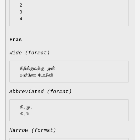
  2

  3

Eras
Wide (format)
  கிறிஸ்துவுக்கு முன்

Abbreviated (format)
  கி.மு.

Narrow (format)