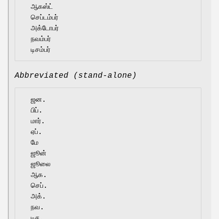
  ஆகஸ்ட்

  செப்டம்பர்

  அக்டோபர்

  நவம்பர்

Abbreviated (stand-alone)
  ஜன.

  பிப்.

  மார்.

  ஏப்.

  மே

  ஜூன்

  ஜூலை

  ஆக.

  செப்.

  அக்.

  நவ.
