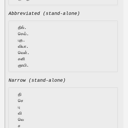
Abbreviated (stand-alone)
  திங்.

  செவ்.

  புத.

  வியா.

  வெள்.

  சனி

Narrow (stand-alone)
  தி

  செ

  பு

  வி

  வெ

  ச
