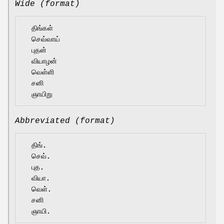
Wide (format)
  திங்கள்

  செவ்வாய்

  புதன்

  வியாழன்

  வெள்ளி

  சனி

Abbreviated (format)
  திங்.

  செவ்.

  புத.

  வியா.

  வெள்.

  சனி
