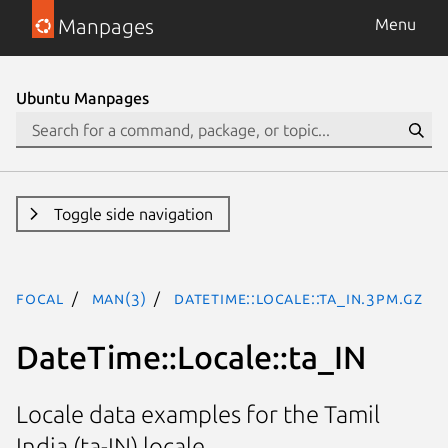
Manpages
Menu
Ubuntu Manpages
Toggle side navigation
focal
man(3)
DateTime::Locale::ta_IN.3pm.gz
DateTime::Locale::ta_IN
Locale data examples for the Tamil
India (ta-IN) locale