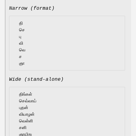
Narrow (format)
  தி

  செ

  பு

  வி

  வெ

  ச

Wide (stand-alone)
  திங்கள்

  செவ்வாய்

  புதன்

  வியாழன்

  வெள்ளி

  சனி
