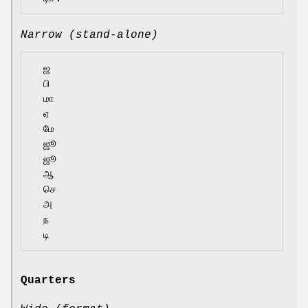
Narrow (stand-alone)
  ஜ

  பி

  மா

  ஏ

  மே

  ஜூ

  ஜூ

  ஆ

  செ

  அ

  ந

Quarters