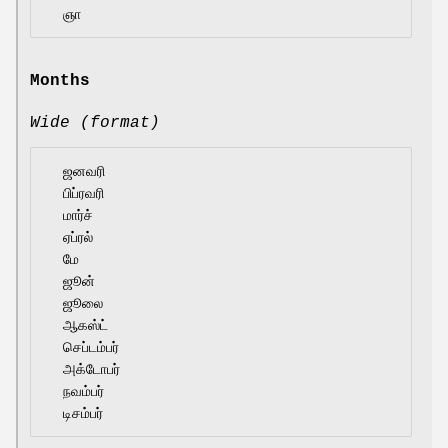
Months
Wide (format)
  ஜனவரி

  பிப்ரவரி

  மார்ச்

  ஏப்ரல்

  மே

  ஜூன்

  ஜூலை

  ஆகஸ்ட்

  செப்டம்பர்

  அக்டோபர்

  நவம்பர்
