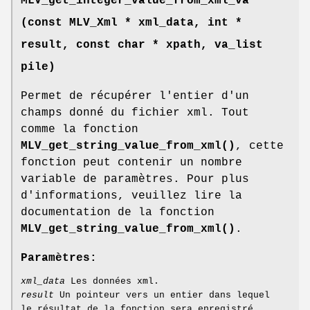
MLV_get_integer_value_from_xml_va
(const
MLV_Xml
* xml_data, int *
result, const char * xpath, va_list
pile)
Permet de récupérer l'entier d'un
champs donné du fichier xml. Tout
comme la fonction
MLV_get_string_value_from_xml()
, cette
fonction peut contenir un nombre
variable de paramètres. Pour plus
d'informations, veuillez lire la
documentation de la fonction
MLV_get_string_value_from_xml()
.
Paramètres:
xml_data
Les données xml.
result
Un pointeur vers un entier dans lequel
le résultat de la fonction sera enregistré.