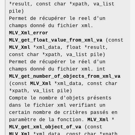
*result, const char *xpath, va_list
pile)
Permet de récupérer le reel d'un
champs donné du fichier xml.
MLV_Xml_error
MLV_get_float_value_from_xml_va
(const
MLV_Xml
*xml_data, float *result,
const char *xpath, va_list pile)
Permet de récupérer le réel d'un
champs donné du fichier xml. int
MLV_get_number_of_objects_from_xml_va
(const
MLV_Xml
*xml_data, const char
*xpath, va_list pile)
Compte le nombre d'objets présents
dans le fichier xml verifiant un
certain nombre de critères passés en
paramètre de la fonction.
MLV_Xml
*
MLV_get_xml_object_of_va
(const
MLV_Xml
*xml_data, const char *xpath,