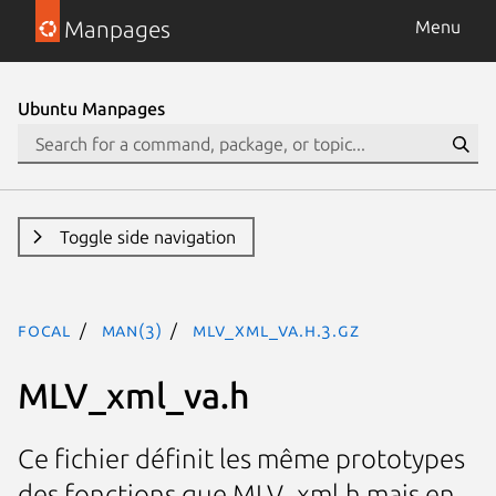
Manpages
Menu
Ubuntu Manpages
Toggle side navigation
focal
man(3)
MLV_xml_va.h.3.gz
MLV_xml_va.h
Ce fichier définit les même prototypes
des fonctions que MLV_xml.h mais en