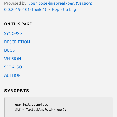
Provided by:
libunicode-linebreak-perl (Version:
0.0.20190101-1build1)
Report a bug
On this page
SYNOPSIS
DESCRIPTION
BUGS
VERSION
SEE ALSO
AUTHOR
SYNOPSIS
    use Text::LineFold;

    $lf = Text::LineFold->new();
