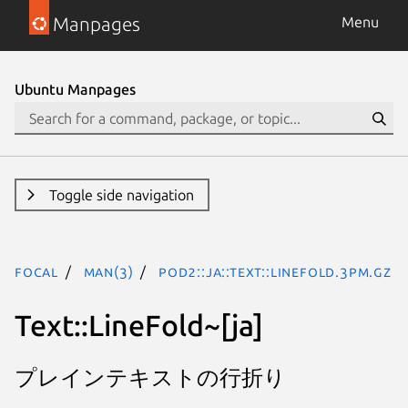
Manpages
Menu
Ubuntu Manpages
Toggle side navigation
focal
man(3)
POD2::JA::Text::LineFold.3pm.gz
Text::LineFold~[ja]
プレインテキストの行折り