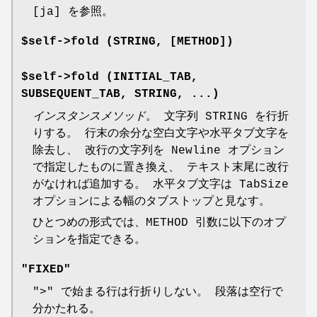
[ja] を参照。
$self->fold (STRING, [METHOD])
$self->fold (INITIAL_TAB,
SUBSEQUENT_TAB, STRING, ...)
インスタンスメソッド
。 文字列 STRING を行折
りする。 行末の余分な空白文字や水平タブ文字を
除去し、 改行の文字列を Newline オプション
で指定したものに置き換え、 テキスト末尾に改行
がなければ追加する。 水平タブ文字は TabSize
オプションによる幅のタブストップと見なす。
ひとつめの形式では、METHOD 引数に以下のオプ
ションを指定できる。
"FIXED"
">"
で始まる行は行折りしない。 段落は空行で
分かたれる。