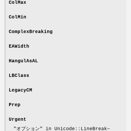
ColMax
ColMin
ComplexBreaking
EAWidth
HangulAsAL
LBClass
LegacyCM
Prep
Urgent
"オプション" in Unicode::LineBreak~