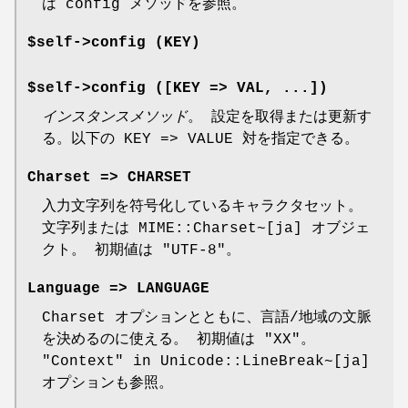
は config メソッドを参照。
$self->config (KEY)
$self->config ([KEY => VAL, ...])
インスタンスメソッド
。 設定を取得または更新す
る。以下の KEY => VALUE 対を指定できる。
Charset => CHARSET
入力文字列を符号化しているキャラクタセット。
文字列または MIME::Charset~[ja] オブジェ
クト。 初期値は
"UTF-8"
。
Language => LANGUAGE
Charset オプションとともに、言語/地域の文脈
を決めるのに使える。 初期値は
"XX"
。
"Context" in Unicode::LineBreak~[ja]
オプションも参照。