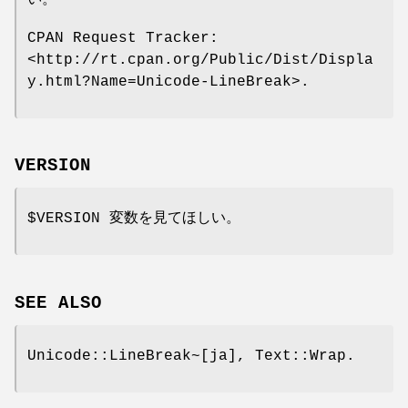
CPAN Request Tracker:
<http://rt.cpan.org/Public/Dist/Displa
y.html?Name=Unicode-LineBreak>.
VERSION
$VERSION
変数を見てほしい。
SEE ALSO
Unicode::LineBreak~[ja], Text::Wrap.