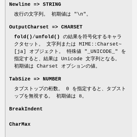
Newline => STRING
改行の文字列。 初期値は
"\n"
。
OutputCharset => CHARSET
fold()
/
unfold()
の結果を符号化するキャラ
クタセット。 文字列または MIME::Charset~
[ja] オブジェクト。 特殊値
"_UNICODE_"
を
指定すると、結果は Unicode 文字列となる。
初期値は Charset オプションの値。
TabSize => NUMBER
タブストップの桁数。 0 を指定すると、タブスト
ップを無視する。 初期値は 8。
BreakIndent
CharMax