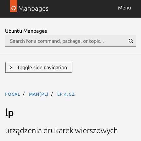
Manpages
Menu
Ubuntu Manpages
Toggle side navigation
focal
man(pl)
lp.4.gz
lp
urządzenia drukarek wierszowych