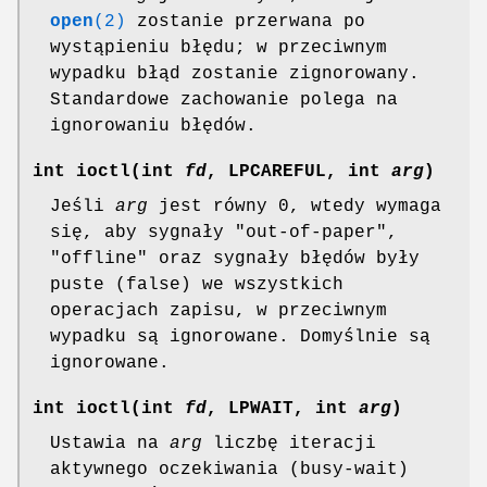
open
(2)
zostanie przerwana po
wystąpieniu błędu; w przeciwnym
wypadku błąd zostanie zignorowany.
Standardowe zachowanie polega na
ignorowaniu błędów.
int ioctl(int
fd
, LPCAREFUL, int
arg
)
Jeśli
arg
jest równy 0, wtedy wymaga
się, aby sygnały "out-of-paper",
"offline" oraz sygnały błędów były
puste (false) we wszystkich
operacjach zapisu, w przeciwnym
wypadku są ignorowane. Domyślnie są
ignorowane.
int ioctl(int
fd
, LPWAIT, int
arg
)
Ustawia na
arg
liczbę iteracji
aktywnego oczekiwania (busy-wait)