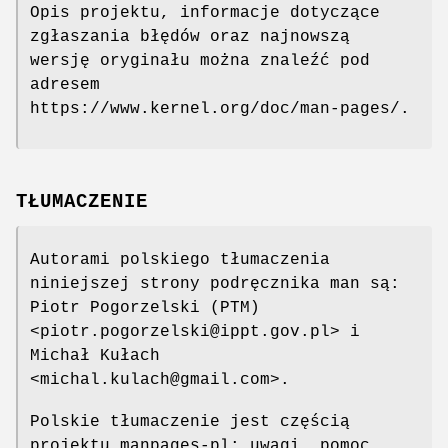
Opis projektu, informacje dotyczące
zgłaszania błędów oraz najnowszą
wersję oryginału można znaleźć pod
adresem
https://www.kernel.org/doc/man-pages/.
TŁUMACZENIE
Autorami polskiego tłumaczenia
niniejszej strony podręcznika man są:
Piotr Pogorzelski (PTM)
<piotr.pogorzelski@ippt.gov.pl> i
Michał Kułach
<michal.kulach@gmail.com>.
Polskie tłumaczenie jest częścią
projektu manpages-pl; uwagi, pomoc,