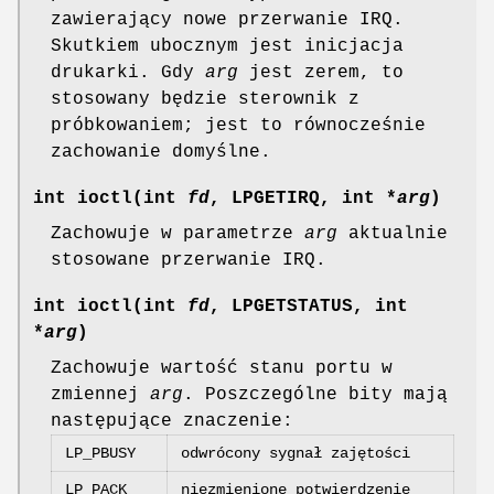
zawierający nowe przerwanie IRQ.
Skutkiem ubocznym jest inicjacja
drukarki. Gdy
arg
jest zerem, to
stosowany będzie sterownik z
próbkowaniem; jest to równocześnie
zachowanie domyślne.
int ioctl(int
fd
, LPGETIRQ, int *
arg
)
Zachowuje w parametrze
arg
aktualnie
stosowane przerwanie IRQ.
int ioctl(int
fd
, LPGETSTATUS, int
*
arg
)
Zachowuje wartość stanu portu w
zmiennej
arg
. Poszczególne bity mają
następujące znaczenie:
LP_PBUSY
odwrócony sygnał zajętości
LP_PACK
niezmienione potwierdzenie