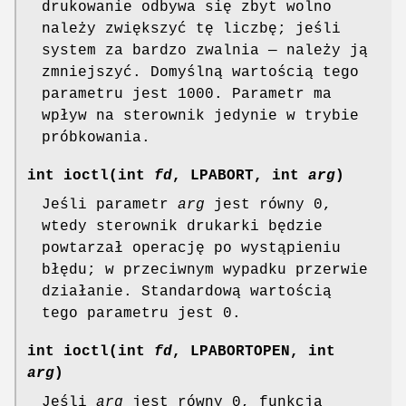
drukowanie odbywa się zbyt wolno
należy zwiększyć tę liczbę; jeśli
system za bardzo zwalnia — należy ją
zmniejszyć. Domyślną wartością tego
parametru jest 1000. Parametr ma
wpływ na sterownik jedynie w trybie
próbkowania.
int ioctl(int
fd
, LPABORT, int
arg
)
Jeśli parametr
arg
jest równy 0,
wtedy sterownik drukarki będzie
powtarzał operację po wystąpieniu
błędu; w przeciwnym wypadku przerwie
działanie. Standardową wartością
tego parametru jest 0.
int ioctl(int
fd
, LPABORTOPEN, int
arg
)
Jeśli
arg
jest równy 0, funkcja