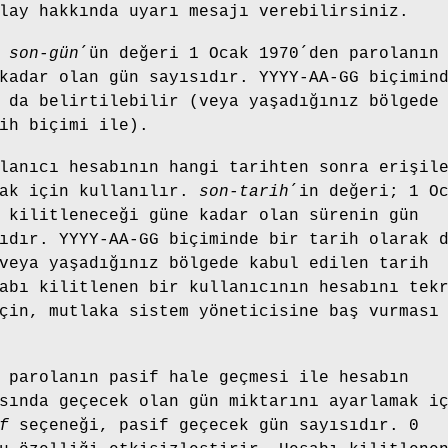
lay hakkında uyarı mesajı verebilirsiniz.
,
son-gün
´ün değeri 1 Ocak 1970´den parolanın
kadar olan gün sayısıdır. YYYY-AA-GG biçimin
 da belirtilebilir (veya yaşadığınız bölgede
ih biçimi ile).
lanıcı hesabının hangi tarihten sonra erişil
mak için kullanılır.
son-tarih
´in değeri; 1 O
 kilitleneceği güne kadar olan sürenin gün
ıdır. YYYY-AA-GG biçiminde bir tarih olarak 
veya yaşadığınız bölgede kabul edilen tarih
abı kilitlenen bir kullanıcının hesabını tek
çin, mutlaka sistem yöneticisine baş vurması
 parolanın pasif hale geçmesi ile hesabın
sında geçecek olan gün miktarını ayarlamak i
f
seçeneği, pasif geçecek gün sayısıdır. 0