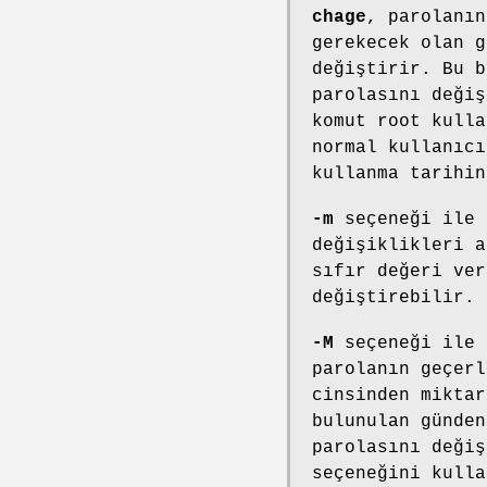
chage
, parolanın
gerekecek olan g
değiştirir. Bu b
parolasını değiş
komut root kull
normal kullanıcı
kullanma tarihin
-m
seçeneği ile
değişiklikleri a
sıfır değeri ver
değiştirebilir.
-M
seçeneği ile
parolanın geçerl
cinsinden mikta
bulunulan günden
parolasını deği
seçeneğini kulla