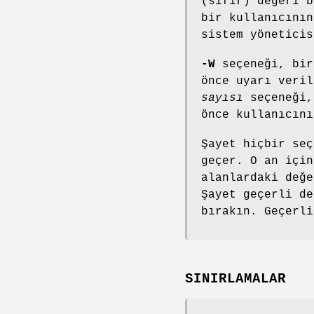
(sıfır) değeri b
bir kullanıcının
sistem yöneticis
-W
seçeneği, bir
önce uyarı veri
sayısı
seçeneği,
önce kullanıcını
Şayet hiçbir se
geçer. O an için
alanlardaki değe
Şayet geçerli de
bırakın. Geçerl
SINIRLAMALAR