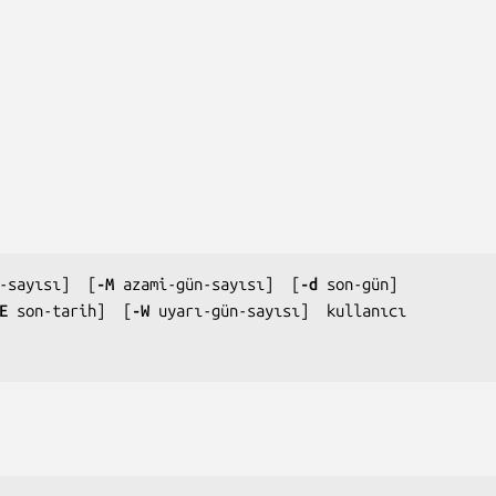
-sayısı
]  [
-M 
azami-gün-sayısı
]  [
-d 
son-gün
]

E 
son-tarih
]  [
-W 
uyarı-gün-sayısı
]  
kullanıcı