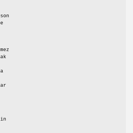
 son
de
emez
cak
da
rar
çin