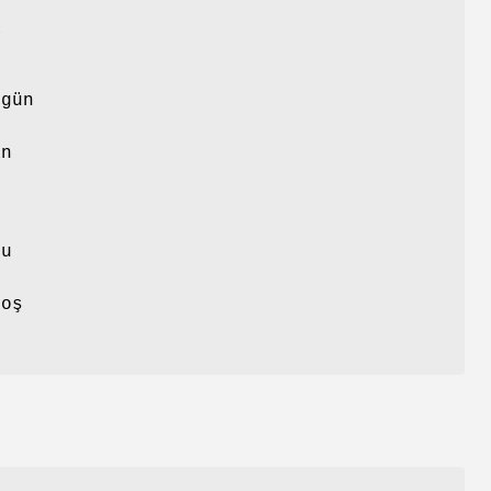
n
a
 gün
-
an
Bu
.
boş
.