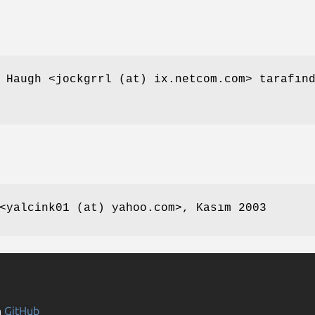
 Haugh <jockgrrl (at) ix.netcom.com> tarafın
<yalcink01 (at) yahoo.com>, Kasım 2003
n
GitHub