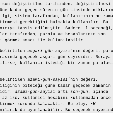
 son değiştirilme tarihinden, değiştirilmesi
üne kadar geçen sürenin gün cinsinde miktarı
ilgi, sistem tarafından, kullanıcının ne zam
tirmesi gerektiğini bulmakta kullanılır. Bu
anıcıya tahsis edilmiştir. Sadece
-l
seçeneği
lar tarafından, parola ve hesaplarının son
i görmek amacı ile kullanılabilir.
 belirtilen
asgari-gün-sayısı
´nın değeri, par
rasında geçecek asgari gün sayısıdır. Buraya
ilirse, kullanıcı istediği bir zaman parolas
 belirtilen
azami-gün-sayısı
´nın değeri,
iliğinin biteceği güne kadar geçecek zamanın
rıdır.
azami-gün-sayısı
artı
son-gün
, içinde
 az ise, kullanıcı hesabını kullanmadan önce
ştirmek zorunda kalacaktır. Bu olay,
-W
nılarak da ayarlanabilir. Bu seçenek sayesin