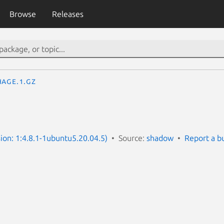
Browse
Releases
hage.1.gz
ion: 1:4.8.1-1ubuntu5.20.04.5)
Source:
shadow
Report a b