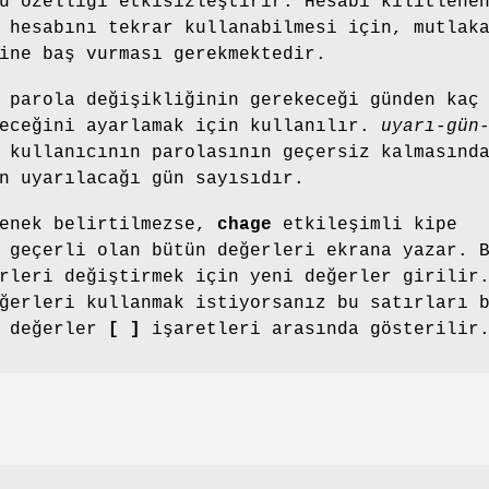
u özelliği etkisizleştirir. Hesabı kilitlene
 hesabını tekrar kullanabilmesi için, mutlak
ine baş vurması gerekmektedir.
 parola değişikliğinin gerekeceği günden kaç
leceğini ayarlamak için kullanılır.
uyarı-gün
 kullanıcının parolasının geçersiz kalmasınd
n uyarılacağı gün sayısıdır.
çenek belirtilmezse,
chage
etkileşimli kipe
 geçerli olan bütün değerleri ekrana yazar. 
rleri değiştirmek için yeni değerler girilir
ğerleri kullanmak istiyorsanız bu satırları 
i değerler
[ ]
işaretleri arasında gösterilir