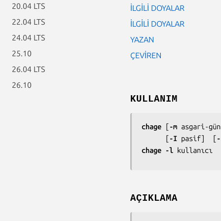
20.04 LTS
İLGİLİ DOYALAR
22.04 LTS
İLGİLİ DOYALAR
24.04 LTS
YAZAN
25.10
ÇEVİREN
26.04 LTS
26.10
KULLANIM
chage
 [
-m 
asgari-gün
      [
-I 
pasif
]  [
-
chage -l 
kullanıcı
AÇIKLAMA