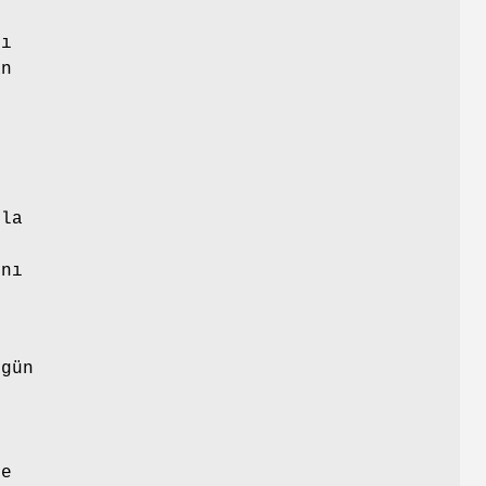
nı
an
,
ola
ını
 gün
de