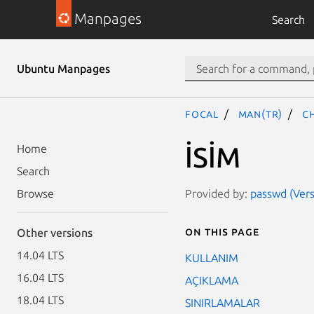
Manpages
Search
Ubuntu Manpages
focal
man(tr)
c
İSİM
Home
Search
Provided by:
passwd (Vers
Browse
On this page
Other versions
14.04 LTS
KULLANIM
16.04 LTS
AÇIKLAMA
18.04 LTS
SINIRLAMALAR