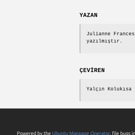
YAZAN
Julianne Frances
yazılmıştır.
ÇEVİREN
Yalçın Kolukısa 
Powered by the
Ubuntu Manpage Operator
, file bugs i