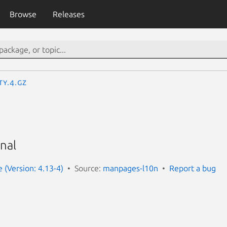
Browse
Releases
ty.4.gz
nal
(Version: 4.13-4)
Source:
manpages-l10n
Report a bug