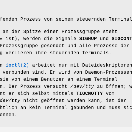
fenden Prozess von seinem steuernden Termina
 an der Spitze einer Prozessgruppe steht
r« ist), werden die Signale
SIGHUP
und
SIGCON
Prozessgruppe gesendet und alle Prozesse der
g verlieren ihre steuernden Terminals.
on
ioctl
(2)
arbeitet nur mit Dateideskriptore
verbunden sind. Er wird von Daemon-Prozesse
sie von einem Benutzer an einem Terminal
en. Der Prozess versucht
/dev/tty
zu öffnen; w
nnt er sich selbst mittels
TIOCNOTTY
vom
dev/tty
nicht geöffnet werden kann, ist der
htlich an kein Terminal gebunden und muss si
ennen.