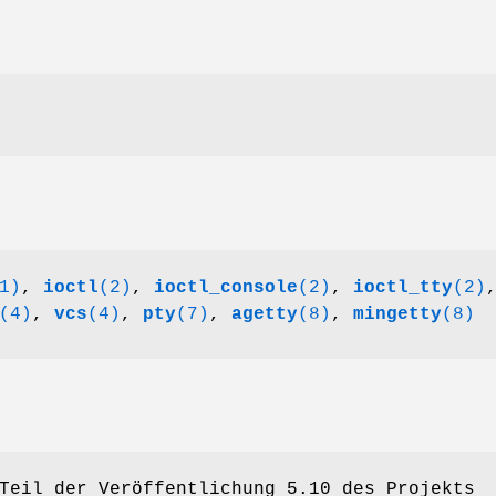
1)
,
ioctl
(2)
,
ioctl_console
(2)
,
ioctl_tty
(2)
(4)
,
vcs
(4)
,
pty
(7)
,
agetty
(8)
,
mingetty
(8)
Teil der Veröffentlichung 5.10 des Projekts