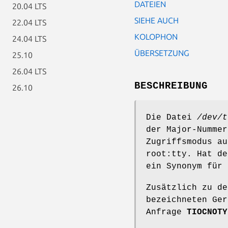
DATEIEN
20.04 LTS
SIEHE AUCH
22.04 LTS
KOLOPHON
24.04 LTS
ÜBERSETZUNG
25.10
26.04 LTS
BESCHREIBUNG
26.10
Die Datei
/dev/t
der Major-Nummer
Zugriffsmodus au
root:tty. Hat d
ein Synonym für 
Zusätzlich zu d
bezeichneten Ge
Anfrage
TIOCNOTY