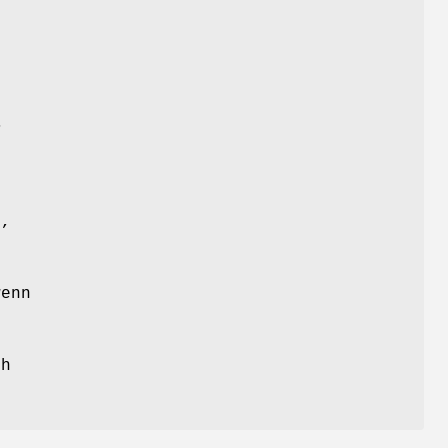
l
T
n,
n
enn
ch