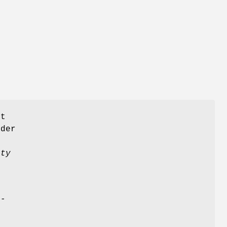
it
 der
tty
)
-