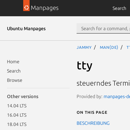
Manpages
Search
Ubuntu Manpages
jammy
man(de)
t
tty
Home
Search
Browse
steuerndes Termi
Provided by:
manpages-de 
Other versions
14.04 LTS
On this page
16.04 LTS
BESCHREIBUNG
18.04 LTS