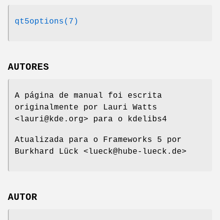
qt5options(7)
AUTORES
A página de manual foi escrita
originalmente por Lauri Watts
<lauri@kde.org> para o kdelibs4
Atualizada para o Frameworks 5 por
Burkhard Lück <lueck@hube-lueck.de>
AUTOR