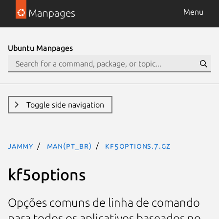
Manpages
Menu
Ubuntu Manpages
Toggle side navigation
jammy
man(pt_BR)
kf5options.7.gz
kf5options
Opções comuns de linha de comando
para todos os aplicativos baseados no