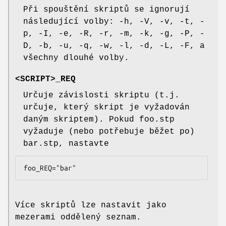
Při spouštění skriptů se ignorují
následující volby: -h, -V, -v, -t, -
p, -I, -e, -R, -r, -m, -k, -g, -P, -
D, -b, -u, -q, -w, -l, -d, -L, -F, a
všechny dlouhé volby.
<SCRIPT>_REQ
Určuje závislosti skriptu (t.j.
určuje, který skript je vyžadován
daným skriptem). Pokud foo.stp
vyžaduje (nebo potřebuje běžet po)
bar.stp, nastavte
foo_REQ="bar"
Více skriptů lze nastavit jako
mezerami oddělený seznam.