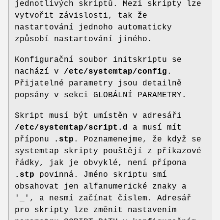
jednotlivých skriptů. Mezi skripty lze
vytvořit závislosti, tak že
nastartování jednoho automaticky
způsobí nastartování jiného.
Konfigurační soubor initskriptu se
nachází v
/etc/systemtap/config
.
Přijatelné parametry jsou detailně
popsány v sekci GLOBÁLNÍ PARAMETRY.
Skript musí být umístěn v adresáři
/etc/systemtap/script.d
a musí mít
příponu
.stp
. Poznamenejme, že když se
systemtap skripty pouštějí z příkazové
řádky, jak je obvyklé, není přípona
.stp
povinná. Jméno skriptu smí
obsahovat jen alfanumerické znaky a
'_', a nesmí začínat číslem. Adresář
pro skripty lze změnit nastavením