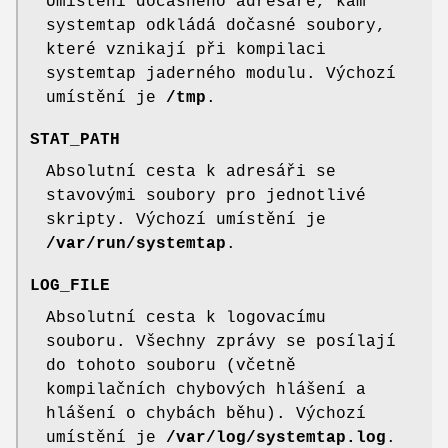
Umístění dočasného adresáře, kam
systemtap odkládá dočasné soubory,
které vznikají při kompilaci
systemtap jaderného modulu. Výchozí
umístění je
/tmp
.
STAT_PATH
Absolutní cesta k adresáři se
stavovými soubory pro jednotlivé
skripty. Výchozí umístění je
/var/run/systemtap
.
LOG_FILE
Absolutní cesta k logovacímu
souboru. Všechny zprávy se posílají
do tohoto souboru (včetně
kompilačních chybových hlášení a
hlášení o chybách běhu). Výchozí
umístění je
/var/log/systemtap.log
.