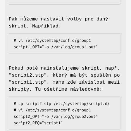
Pak můžeme nastavit volby pro daný
skript. Například:
#
 vi /etc/systemtap/conf.d/group1

script1_OPT="-o /var/log/group1.out"
Pokud poté nainstalujeme skript, např.
"script2.stp", který má být spuštěn po
"script1.stp", máme zde závislost mezi
skripty. Tu ošetříme následovně:
#
#
 vi /etc/systemtap/conf.d/group1

script2_OPT="-o /var/log/group2.out"

script2_REQ="script1"