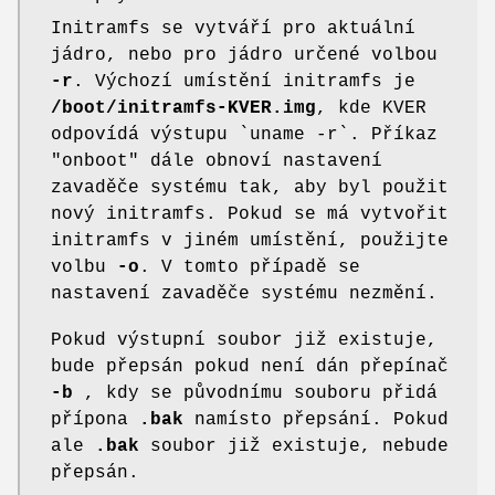
Initramfs se vytváří pro aktuální
jádro, nebo pro jádro určené volbou
-r
. Výchozí umístění initramfs je
/boot/initramfs-KVER.img
, kde KVER
odpovídá výstupu `uname -r`. Příkaz
"onboot" dále obnoví nastavení
zavaděče systému tak, aby byl použit
nový initramfs. Pokud se má vytvořit
initramfs v jiném umístění, použijte
volbu
-o
. V tomto případě se
nastavení zavaděče systému nezmění.
Pokud výstupní soubor již existuje,
bude přepsán pokud není dán přepínač
-b
, kdy se původnímu souboru přidá
přípona
.bak
namísto přepsání. Pokud
ale
.bak
soubor již existuje, nebude
přepsán.