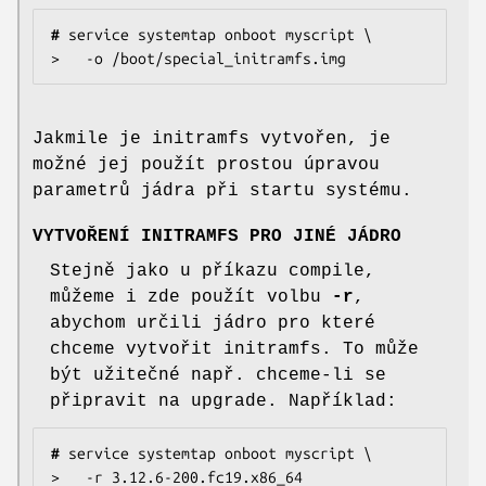
#
 service systemtap onboot myscript \

>   -o /boot/special_initramfs.img
Jakmile je initramfs vytvořen, je
možné jej použít prostou úpravou
parametrů jádra při startu systému.
VYTVOŘENÍ INITRAMFS PRO JINÉ JÁDRO
Stejně jako u příkazu compile,
můžeme i zde použít volbu
-r
,
abychom určili jádro pro které
chceme vytvořit initramfs. To může
být užitečné např. chceme-li se
připravit na upgrade. Například:
#
 service systemtap onboot myscript \

>   -r 3.12.6-200.fc19.x86_64