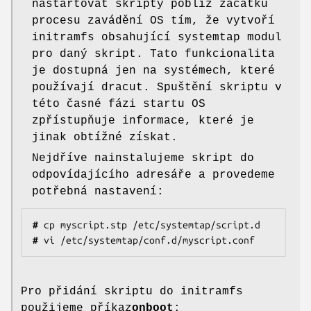
nastartovat skripty poblíž začátku
procesu zavádění OS tím, že vytvoří
initramfs obsahující systemtap modul
pro daný skript. Tato funkcionalita
je dostupná jen na systémech, které
používají dracut. Spuštění skriptu v
této časné fázi startu OS
zpřístupňuje informace, které je
jinak obtížné získat.
Nejdříve nainstalujeme skript do
odpovídajícího adresáře a provedeme
potřebná nastavení:
#
#
 vi /etc/systemtap/conf.d/myscript.conf
Pro přidání skriptu do initramfs
použijeme příkaz
onboot
: