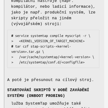
kompilační nástroje (např.
kompilátor, nebo ladicí informace),
jako je např. produkční systém, lze
skripty přeložit na jiném
(vývojářském) stroji:
#
 service systemtap compile myscript -r \

#
 tar czf stap-scripts-<kernel-
version>.tar.gz \

>   /var/cache/systemtap/<kernel-version> \

>   /etc/systemtap/conf.d/<configfile>
A poté je přesunout na cílový stroj.
STARTOVÁNÍ SKRIPTŮ V DOBĚ ZAVÁDĚNÍ
SYSTÉMU (ONBOOT PROBING)
lužba SystemTap umožňuje také