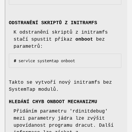
ODSTRANĚNÍ SKRIPTŮ Z INITRAMFS
K odstranění skriptů z initramfs
stačí spustit příkaz
onboot
bez
parametrů:
#
 service systemtap onboot
Takto se vytvoří nový initramfs bez
SystemTap modulů.
HLEDÁNÍ CHYB ONBOOT MECHANIZMU
Přidáním parametru 'rdinitdebug'
mezi parametry jádra lze zvýšit
upovídanost programu dracut. Další