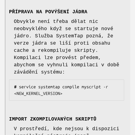
PŘÍPRAVA NA POVÝŠENÍ JÁDRA
Obvykle není třeba dělat nic
neobvyklého když se startuje nové
jádro. Služba SystemTap pozná, že
verze jádra se liší proti obsahu
cache a rekompiluje skripty.
Kompilaci lze provést předem,
abychom se vyhnuli kompilaci v době
závádění systému:
#
 service systemtap compile myscript -r 
<NEW_KERNEL_VERSION>
IMPORT ZKOMPILOVANÝCH SKRIPTŮ
V prostředí, kde nejsou k dispozici