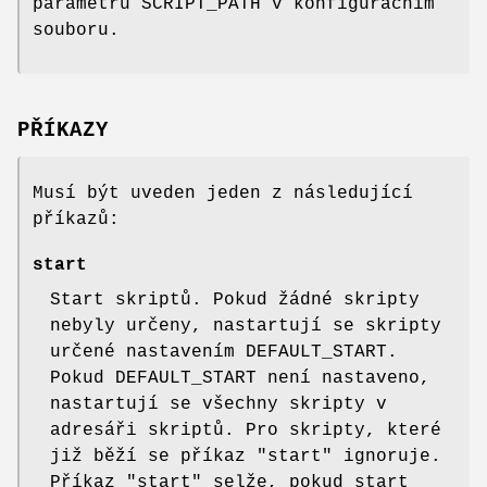
parametru SCRIPT_PATH v konfiguračním
souboru.
PŘÍKAZY
Musí být uveden jeden z následující
příkazů:
start
Start skriptů. Pokud žádné skripty
nebyly určeny, nastartují se skripty
určené nastavením DEFAULT_START.
Pokud DEFAULT_START není nastaveno,
nastartují se všechny skripty v
adresáři skriptů. Pro skripty, které
již běží se příkaz "start" ignoruje.
Příkaz "start" selže, pokud start