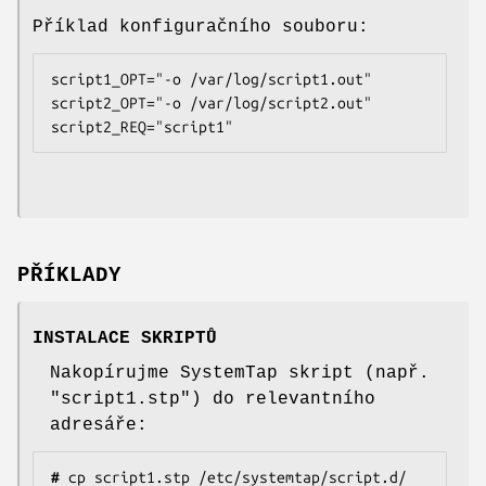
Příklad konfiguračního souboru:
script1_OPT="-o /var/log/script1.out"

script2_OPT="-o /var/log/script2.out"

script2_REQ="script1"
PŘÍKLADY
INSTALACE SKRIPTŮ
Nakopírujme SystemTap skript (např.
"script1.stp") do relevantního
adresáře:
#
 cp script1.stp /etc/systemtap/script.d/