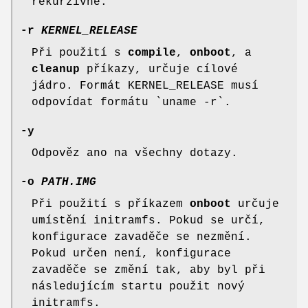
rekurzivně.
-r
KERNEL_RELEASE
Při použití s
compile
,
onboot
, a
cleanup
příkazy, určuje cílové
jádro. Formát KERNEL_RELEASE musí
odpovídat formátu `uname -r`.
-y
Odpověz ano na všechny dotazy.
-o
PATH.IMG
Při použití s příkazem
onboot
určuje
umístění initramfs. Pokud se určí,
konfigurace zavaděče se nezmění.
Pokud určen není, konfigurace
zavaděče se změní tak, aby byl při
následujícím startu použit nový
initramfs.