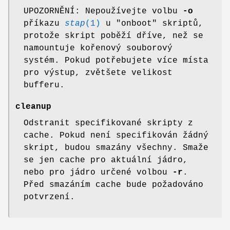
UPOZORNĚNÍ: Nepoužívejte volbu
-o
příkazu
stap
(1)
u "onboot" skriptů,
protože skript poběží dříve, než se
namountuje kořenový souborový
systém. Pokud potřebujete více místa
pro výstup, zvětšete velikost
bufferu.
cleanup
Odstranit specifikované skripty z
cache. Pokud není specifikován žádný
skript, budou smazány všechny. Smaže
se jen cache pro aktuální jádro,
nebo pro jádro určené volbou
-r
.
Před smazáním cache bude požadováno
potvrzení.