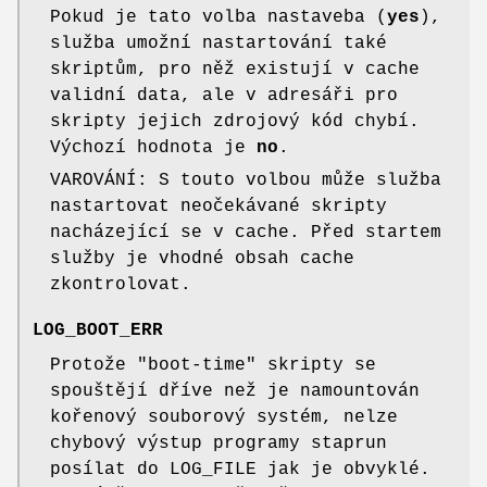
Pokud je tato volba nastaveba (
yes
),
služba umožní nastartování také
skriptům, pro něž existují v cache
validní data, ale v adresáři pro
skripty jejich zdrojový kód chybí.
Výchozí hodnota je
no
.
VAROVÁNÍ: S touto volbou může služba
nastartovat neočekávané skripty
nacházející se v cache. Před startem
služby je vhodné obsah cache
zkontrolovat.
LOG_BOOT_ERR
Protože "boot-time" skripty se
spouštějí dříve než je namountován
kořenový souborový systém, nelze
chybový výstup programy staprun
posílat do LOG_FILE jak je obvyklé.