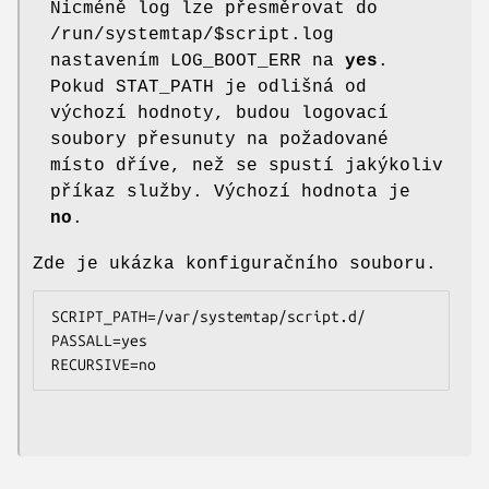
Nicméně log lze přesměrovat do
/run/systemtap/$script.log
nastavením LOG_BOOT_ERR na
yes
.
Pokud STAT_PATH je odlišná od
výchozí hodnoty, budou logovací
soubory přesunuty na požadované
místo dříve, než se spustí jakýkoliv
příkaz služby. Výchozí hodnota je
no
.
Zde je ukázka konfiguračního souboru.
SCRIPT_PATH=/var/systemtap/script.d/

PASSALL=yes

RECURSIVE=no