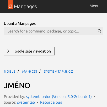
Manpages
Menu
Ubuntu Manpages
Toggle side navigation
noble
man(cs)
systemtap.8.gz
JMÉNO
Provided by:
systemtap-doc (Version: 5.0-2ubuntu1)
Source:
systemtap
Report a bug