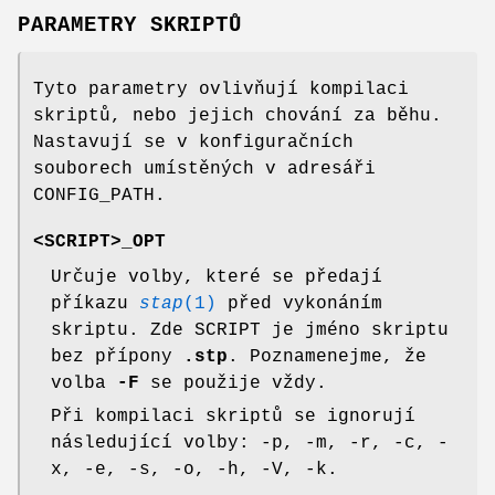
PARAMETRY SKRIPTŮ
Tyto parametry ovlivňují kompilaci
skriptů, nebo jejich chování za běhu.
Nastavují se v konfiguračních
souborech umístěných v adresáři
CONFIG_PATH.
<SCRIPT>_OPT
Určuje volby, které se předají
příkazu
stap
(1)
před vykonáním
skriptu. Zde SCRIPT je jméno skriptu
bez přípony
.stp
. Poznamenejme, že
volba
-F
se použije vždy.
Při kompilaci skriptů se ignorují
následující volby: -p, -m, -r, -c, -
x, -e, -s, -o, -h, -V, -k.