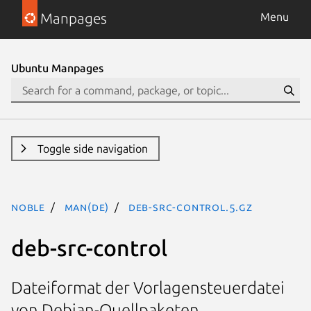
Manpages
Menu
Ubuntu Manpages
Toggle side navigation
noble
man(de)
deb-src-control.5.gz
deb-src-control
Dateiformat der Vorlagensteuerdatei
von Debian-Quellpaketen