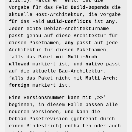
1.16.5). Falls er fehlt, ist die
Vorgabe für das Feld
Build-Depends
die
aktuelle Host-Architektur, die Vorgabe
für das Feld
Build-Conflicts
ist
any
.
Jeder echte Debian-Architekturname
passt genau auf diese Architektur für
diesen Paketnamen,
any
passt auf jede
Architektur für diesen Paketnamen,
falls das Paket mit
Multi-Arch:
allowed
markiert ist, und
native
passt
auf die aktuelle Bau-Architektur,
falls das Paket nicht mit
Multi-Arch:
foreign
markiert ist.
Eine Versionsnummer kann mit ‚
>>
’
beginnen, in diesem Falle passen alle
neueren Versionen, und kann die
Debian-Paketrevision (getrennt durch
einen Bindestrich) enthalten oder auch