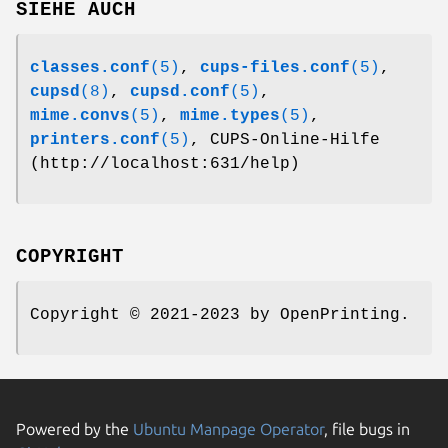
SIEHE AUCH
classes.conf
(5)
,
cups-files.conf
(5)
,
cupsd
(8)
,
cupsd.conf
(5)
,
mime.convs
(5)
,
mime.types
(5)
,
printers.conf
(5)
, CUPS-Online-Hilfe
(http://localhost:631/help)
COPYRIGHT
Copyright © 2021-2023 by OpenPrinting.
Powered by the
Ubuntu Manpage Operator
, file bugs in