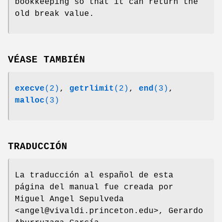
bookkeeping so that it can return the
old break value.
VÉASE TAMBIÉN
execve
(2)
,
getrlimit
(2)
,
end
(3)
,
malloc
(3)
TRADUCCIÓN
La traducción al español de esta
página del manual fue creada por
Miguel Angel Sepulveda
<angel@vivaldi.princeton.edu>, Gerardo