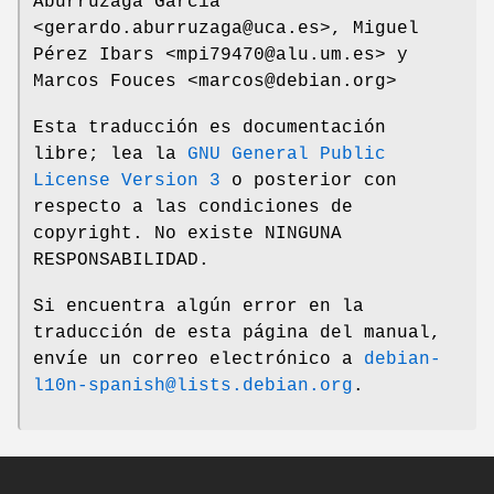
Aburruzaga García
<gerardo.aburruzaga@uca.es>, Miguel
Pérez Ibars <mpi79470@alu.um.es> y
Marcos Fouces <marcos@debian.org>
Esta traducción es documentación
libre; lea la
GNU General Public
License Version 3
o posterior con
respecto a las condiciones de
copyright. No existe NINGUNA
RESPONSABILIDAD.
Si encuentra algún error en la
traducción de esta página del manual,
envíe un correo electrónico a
debian-
l10n-spanish@lists.debian.org
.