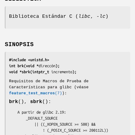
Biblioteca Estándar C (
libc
,
-lc
)
SINOPSIS
#include <unistd.h>
int brk(void *
direccón
);
void *sbrk(intptr_t 
incremento
);
Requisitos de Macros de Prueba de
Características para glibc (véase
feature_test_macros
(7)
):
brk
(),
sbrk
():
    A partir de glibc 2.19:

        _DEFAULT_SOURCE

            || ((_XOPEN_SOURCE >= 500) &&

                ! (_POSIX_C_SOURCE >= 200112L))
