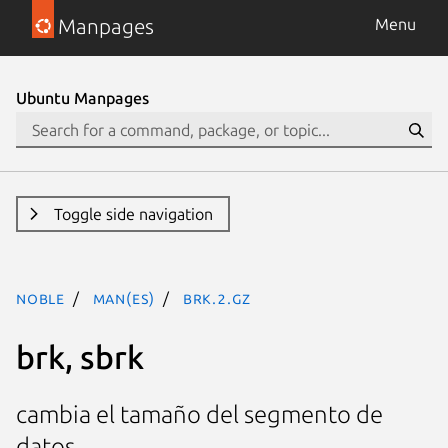
Manpages
Menu
Ubuntu Manpages
Toggle side navigation
noble
man(es)
brk.2.gz
brk, sbrk
cambia el tamaño del segmento de
datos