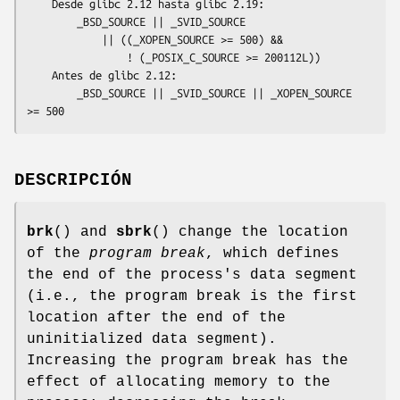
    Desde glibc 2.12 hasta glibc 2.19:

        _BSD_SOURCE || _SVID_SOURCE

            || ((_XOPEN_SOURCE >= 500) &&

                ! (_POSIX_C_SOURCE >= 200112L))

    Antes de glibc 2.12:

        _BSD_SOURCE || _SVID_SOURCE || _XOPEN_SOURCE 
>= 500
DESCRIPCIÓN
brk
() and
sbrk
() change the location
of the
program break
, which defines
the end of the process's data segment
(i.e., the program break is the first
location after the end of the
uninitialized data segment).
Increasing the program break has the
effect of allocating memory to the