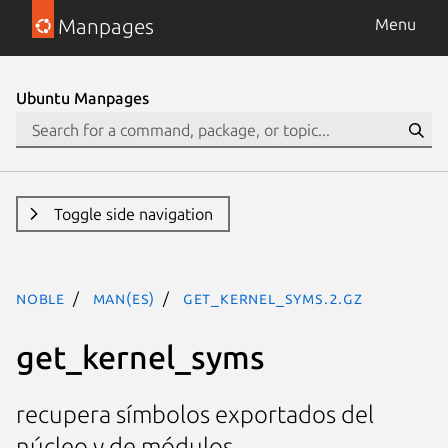
Manpages
Menu
Ubuntu Manpages
Toggle side navigation
noble
man(es)
get_kernel_syms.2.gz
get_kernel_syms
recupera símbolos exportados del
núcleo y de módulos