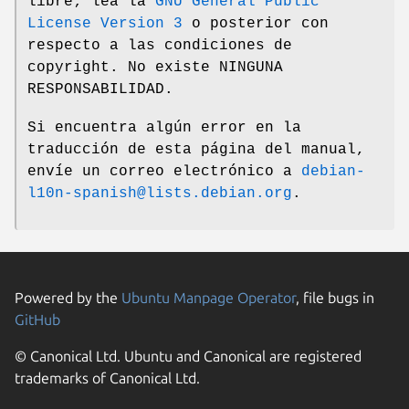
libre; lea la
GNU General Public
License Version 3
o posterior con
respecto a las condiciones de
copyright. No existe NINGUNA
RESPONSABILIDAD.
Si encuentra algún error en la
traducción de esta página del manual,
envíe un correo electrónico a
debian-
l10n-spanish@lists.debian.org
.
Powered by the
Ubuntu Manpage Operator
, file bugs in
GitHub
© Canonical Ltd. Ubuntu and Canonical are registered
trademarks of Canonical Ltd.