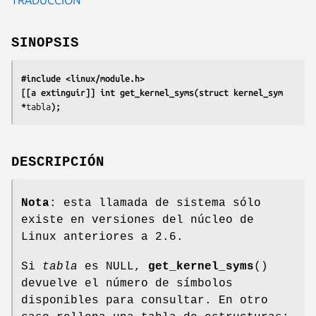
SINOPSIS
#include <linux/module.h>
[[a extinguir]] int get_kernel_syms(struct kernel_sym 
*
tabla
);
DESCRIPCIÓN
Nota
: esta llamada de sistema sólo
existe en versiones del núcleo de
Linux anteriores a 2.6.
Si
tabla
es NULL,
get_kernel_syms
()
devuelve el número de símbolos
disponibles para consultar. En otro