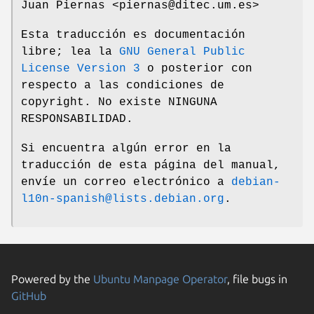
Juan Piernas <piernas@ditec.um.es>
Esta traducción es documentación
libre; lea la
GNU General Public
License Version 3
o posterior con
respecto a las condiciones de
copyright. No existe NINGUNA
RESPONSABILIDAD.
Si encuentra algún error en la
traducción de esta página del manual,
envíe un correo electrónico a
debian-
l10n-spanish@lists.debian.org
.
Powered by the
Ubuntu Manpage Operator
, file bugs in
GitHub