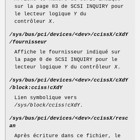
sur la page 83 de SCSI INQUIRY pour
le lecteur logique
Y
du
contrôleur
X
.
/sys/bus/pci/devices/<dev>/ccissX/cXdY
/fournisseur
Affiche le fournisseur indiqué sur
la page 0 de SCSI INQUIRY pour le
lecteur logique
Y
du contrôleur
X
.
/sys/bus/pci/devices/<dev>/ccissX/cXdY
/block:cciss!cXdY
Lien symbolique vers
/sys/block/cciss!cXdY
.
/sys/bus/pci/devices/<dev>/ccissX/resc
an
Après écriture dans ce fichier, le