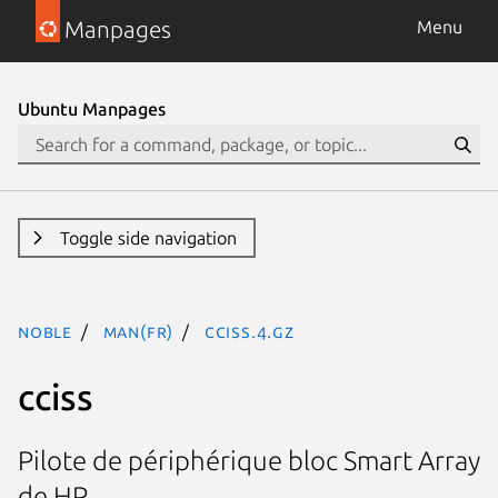
Manpages
Menu
Ubuntu Manpages
Toggle side navigation
noble
man(fr)
cciss.4.gz
cciss
Pilote de périphérique bloc Smart Array
de HP