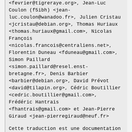
<fevrier@tigreraye.org>, Jean-Luc
Coulon (f5ibh) <jean-
luc.coulon@wanadoo.fr>, Julien Cristau
<jcristau@debian.org>, Thomas Huriaux
<thomas.huriaux@gmail.com>, Nicolas
François
<nicolas.francois@centraliens.net>,
Florentin Duneau <fduneau@gmail.com>,
Simon Paillard
<simon.paillard@resel.enst-
bretagne.fr>, Denis Barbier
<barbier@debian.org>, David Prévot
<david@tilapin.org>, Cédric Boutillier
<cedric.boutillier@gmail.com>,
Frédéric Hantrais
<fhantrais@gmail.com> et Jean-Pierre
Giraud <jean-pierregiraud@neuf.fr>
Cette traduction est une documentation