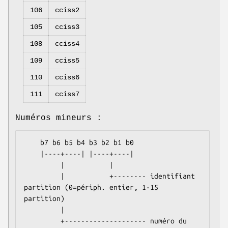
106
cciss2
105
cciss3
108
cciss4
109
cciss5
110
cciss6
111
cciss7
Numéros mineurs :
    b7 b6 b5 b4 b3 b2 b1 b0

    |----+----| |----+----|

         |           |

         |           +-------- identifiant 
partition (0=périph. entier, 1-15 
partition)

         |

         +-------------------- numéro du 