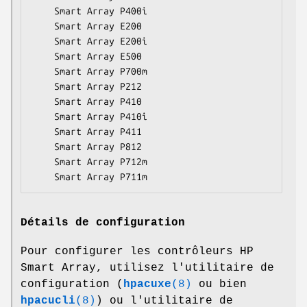
    Smart Array P400i

    Smart Array E200

    Smart Array E200i

    Smart Array E500

    Smart Array P700m

    Smart Array P212

    Smart Array P410

    Smart Array P410i

    Smart Array P411

    Smart Array P812

    Smart Array P712m

    Smart Array P711m
Détails de configuration
Pour configurer les contrôleurs HP
Smart Array, utilisez l'utilitaire de
configuration (
hpacuxe
(8)
ou bien
hpacucli
(8)
) ou l'utilitaire de