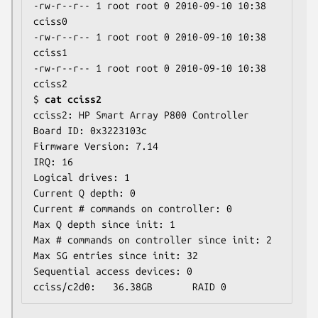
-rw-r--r-- 1 root root 0 2010-09-10 10:38 
cciss0

-rw-r--r-- 1 root root 0 2010-09-10 10:38 
cciss1

-rw-r--r-- 1 root root 0 2010-09-10 10:38 
cciss2

$ 
cat cciss2
cciss2: HP Smart Array P800 Controller

Board ID: 0x3223103c

Firmware Version: 7.14

IRQ: 16

Logical drives: 1

Current Q depth: 0

Current # commands on controller: 0

Max Q depth since init: 1

Max # commands on controller since init: 2

Max SG entries since init: 32

Sequential access devices: 0
