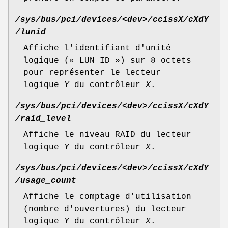
/sys/bus/pci/devices/<dev>/ccissX/cXdY
/lunid
Affiche l'identifiant d'unité
logique (« LUN ID ») sur 8 octets
pour représenter le lecteur
logique
Y
du contrôleur
X
.
/sys/bus/pci/devices/<dev>/ccissX/cXdY
/raid_level
Affiche le niveau RAID du lecteur
logique
Y
du contrôleur
X
.
/sys/bus/pci/devices/<dev>/ccissX/cXdY
/usage_count
Affiche le comptage d'utilisation
(nombre d'ouvertures) du lecteur
logique
Y
du contrôleur
X
.