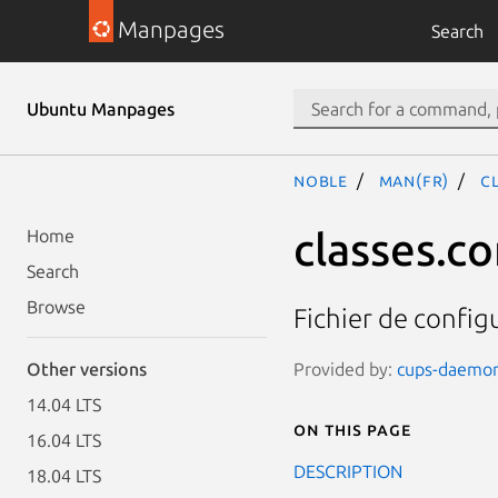
Manpages
Search
Ubuntu Manpages
noble
man(fr)
c
classes.co
Home
Search
Browse
Fichier de config
Provided by:
cups-daemon 
Other versions
14.04 LTS
On this page
16.04 LTS
DESCRIPTION
18.04 LTS