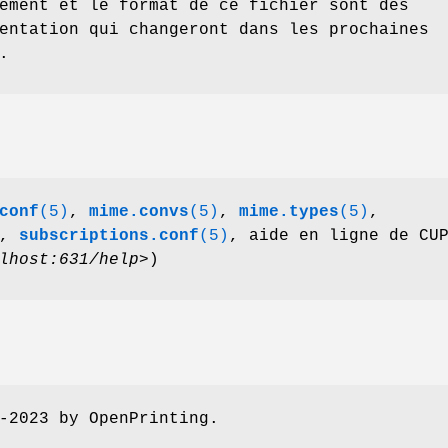
ement et le format de ce fichier sont des
entation qui changeront dans les prochaines
.
conf
(5)
,
mime.convs
(5)
,
mime.types
(5)
,
,
subscriptions.conf
(5)
, aide en ligne de CU
lhost:631/help
>)
-2023 by OpenPrinting.