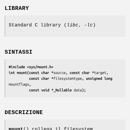
LIBRARY
Standard C library (
libc
,
-lc
)
SINTASSI
#include <sys/mount.h>
int mount(const char *
source
, const char *
target
,
          const char *
filesystemtype
, unsigned long 
mountflags
,
          const void *_Nullable 
data
);
DESCRIZIONE
mount
() collega il filesystem