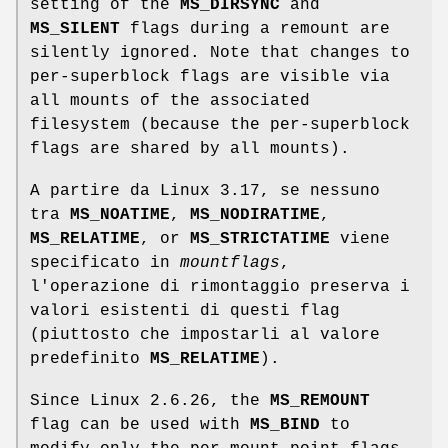
setting of the
MS_DIRSYNC
and
MS_SILENT
flags during a remount are
silently ignored. Note that changes to
per-superblock flags are visible via
all mounts of the associated
filesystem (because the per-superblock
flags are shared by all mounts).
A partire da Linux 3.17, se nessuno
tra
MS_NOATIME
,
MS_NODIRATIME
,
MS_RELATIME
, or
MS_STRICTATIME
viene
specificato in
mountflags
,
l'operazione di rimontaggio preserva i
valori esistenti di questi flag
(piuttosto che impostarli al valore
predefinito
MS_RELATIME
).
Since Linux 2.6.26, the
MS_REMOUNT
flag can be used with
MS_BIND
to