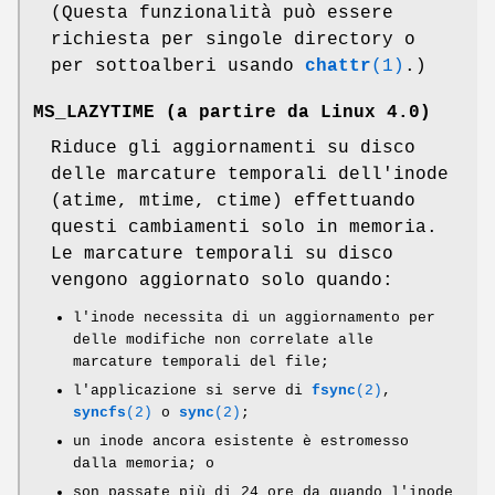
(Questa funzionalità può essere
richiesta per singole directory o
per sottoalberi usando
chattr
(1)
.)
MS_LAZYTIME
(a partire da Linux 4.0)
Riduce gli aggiornamenti su disco
delle marcature temporali dell'inode
(atime, mtime, ctime) effettuando
questi cambiamenti solo in memoria.
Le marcature temporali su disco
vengono aggiornato solo quando:
l'inode necessita di un aggiornamento per
delle modifiche non correlate alle
marcature temporali del file;
l'applicazione si serve di
fsync
(2)
,
syncfs
(2)
o
sync
(2)
;
un inode ancora esistente è estromesso
dalla memoria; o
son passate più di 24 ore da quando l'inode