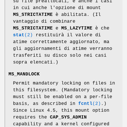
su file preallocati, e anche i casi
in cui anche l'opzione di mount
MS_STRICTATIME
è abilitata. (Il
vantaggio di combinare
MS_STRICTATIME
e
MS_LAZYTIME
è che
stat
(2)
restituirà il valore di
atime correttamente aggiornato, ma
gli aggiornamenti di atime verranno
trasferiti su disco solo nei casi
sopra elencati.)
MS_MANDLOCK
Permit mandatory locking on files in
this filesystem. (Mandatory locking
must still be enabled on a per-file
basis, as described in
fcntl
(2)
.)
Since Linux 4.5, this mount option
requires the
CAP_SYS_ADMIN
capability and a kernel configured