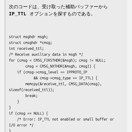
次のコードは、受け取った補助バッファーから
IP_TTL
オプションを探すものである。
struct msghdr msgh;

struct cmsghdr *cmsg;

int received_ttl;

/* Receive auxiliary data in msgh */

for (cmsg = CMSG_FIRSTHDR(&msgh); cmsg != NULL;

        cmsg = CMSG_NXTHDR(&msgh, cmsg)) {

    if (cmsg->cmsg_level == IPPROTO_IP

            && cmsg->cmsg_type == IP_TTL) {

        memcpy(&receive_ttl, CMSG_DATA(cmsg), 
sizeof(received_ttl));

        break;

    }

}

if (cmsg == NULL) {

    /* Error: IP_TTL not enabled or small buffer or 
I/O error */
