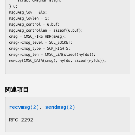
} u;

msg.msg_iov = &io;

msg.msg_iovlen = 1;

msg.msg_control = u.buf;

msg.msg_controllen = sizeof(u.buf);

cmsg = CMSG_FIRSTHDR(&msg);

cmsg->cmsg_level = SOL_SOCKET;

cmsg->cmsg_type = SCM_RIGHTS;

cmsg->cmsg_len = CMSG_LEN(sizeof(myfds));

関連項目
recvmsg
(2)
,
sendmsg
(2)
RFC 2292