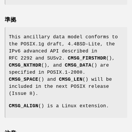
準拠
This ancillary data model conforms to
the POSIX.1g draft, 4.4BSD-Lite, the
IPv6 advanced API described in
RFC 2292 and SUSv2.
CMSG_FIRSTHDR
(),
CMSG_NXTHDR
(), and
CMSG_DATA
() are
specified in POSIX.1-2008.
CMSG_SPACE
() and
CMSG_LEN
() will be
included in the next POSIX release
(Issue 8).
CMSG_ALIGN
() is a Linux extension.