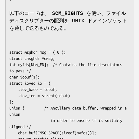
以下のコードは、
SCM_RIGHTS
を使い、ファイル
ディスクリプターの配列を UNIX ドメインソケット
を通して送るものである。
struct msghdr msg = { 0 };

struct cmsghdr *cmsg;

int myfds[NUM_FD];  /* Contains the file descriptors 
to pass */

char iobuf[1];

struct iovec io = {

    .iov_base = iobuf,

    .iov_len = sizeof(iobuf)

};

union {         /* Ancillary data buffer, wrapped in a 
union

                   in order to ensure it is suitably 
aligned */

    char buf[CMSG_SPACE(sizeof(myfds))];

    struct cmsghdr align;
