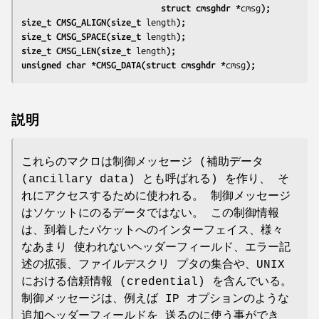
                            struct cmsghdr *
cmsg
);
size_t CMSG_ALIGN(size_t 
length
);
size_t CMSG_SPACE(size_t 
length
);
size_t CMSG_LEN(size_t 
length
);
unsigned char *CMSG_DATA(struct cmsghdr *
cmsg
);
説明
これらのマクロは制御メッセージ (補助データ
(ancillary data) とも呼ばれる) を作り、 そ
れにアクセスするために使われる。 制御メッセージ
はソケットにのるデータではない。 この制御情報
は、到着したパケットへのインターフェイス、様々
なあまり 使われないヘッダーフィールド、エラー記
述の拡張、ファイルデスクリ プタの集合や、UNIX
における信頼情報 (credential) を含んでいる。
制御メッセージは、例えば IP オプションのような
追加ヘッダーフィールドを 送るのに使う事ができ