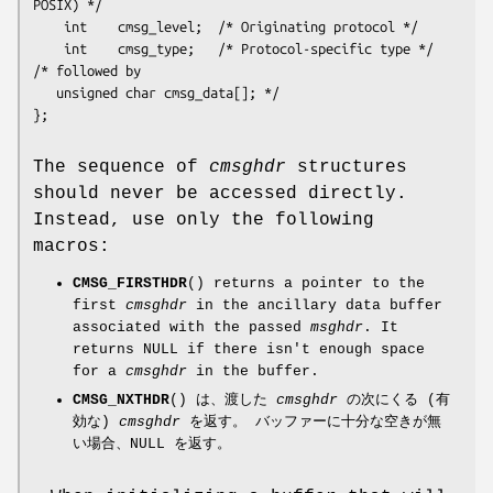
POSIX) */

    int    cmsg_level;  /* Originating protocol */

    int    cmsg_type;   /* Protocol-specific type */

/* followed by

   unsigned char cmsg_data[]; */

The sequence of
cmsghdr
structures
should never be accessed directly.
Instead, use only the following
macros:
CMSG_FIRSTHDR
() returns a pointer to the
first
cmsghdr
in the ancillary data buffer
associated with the passed
msghdr
. It
returns NULL if there isn't enough space
for a
cmsghdr
in the buffer.
CMSG_NXTHDR
() は、渡した
cmsghdr
の次にくる (有
効な)
cmsghdr
を返す。 バッファーに十分な空きが無
い場合、NULL を返す。