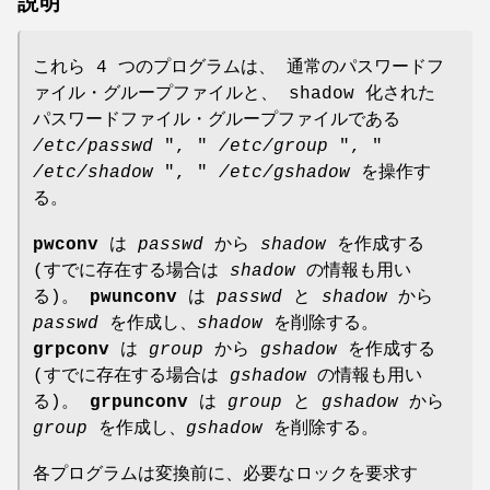
説明
これら 4 つのプログラムは、 通常のパスワードフ
ァイル・グループファイルと、 shadow 化された
パスワードファイル・グループファイルである
/etc/passwd
", "
/etc/group
", "
/etc/shadow
", "
/etc/gshadow
を操作す
る。
pwconv
は
passwd
から
shadow
を作成する
(すでに存在する場合は
shadow
の情報も用い
る)。
pwunconv
は
passwd
と
shadow
から
passwd
を作成し、
shadow
を削除する。
grpconv
は
group
から
gshadow
を作成する
(すでに存在する場合は
gshadow
の情報も用い
る)。
grpunconv
は
group
と
gshadow
から
group
を作成し、
gshadow
を削除する。
各プログラムは変換前に、必要なロックを要求す