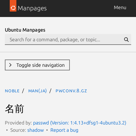
Manpages
Menu
Ubuntu Manpages
Toggle side navigation
noble
man(ja)
pwconv.8.gz
名前
Provided by:
passwd (Version: 1:4.13+dfsg1-4ubuntu3.2)
Source:
shadow
Report a bug