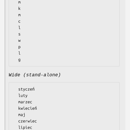
  m

  k

  m

  c

  l

  s

  w

  p

  l

Wide (stand-alone)
  styczeń

  luty

  marzec

  kwiecień

  maj

  czerwiec

  lipiec
