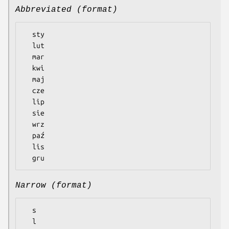
Abbreviated (format)
  sty

  lut

  mar

  kwi

  maj

  cze

  lip

  sie

  wrz

  paź

  lis

Narrow (format)
  s

  l
