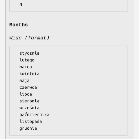
Months
Wide (format)
  stycznia

  lutego

  marca

  kwietnia

  maja

  czerwca

  lipca

  sierpnia

  września

  października

  listopada
