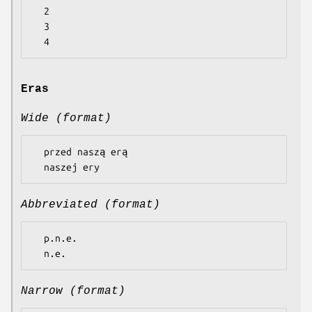
  2

  3

Eras
Wide (format)
  przed naszą erą

Abbreviated (format)
  p.n.e.

Narrow (format)