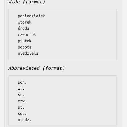
Wide (format)
  poniedziałek

  wtorek

  środa

  czwartek

  piątek

  sobota

Abbreviated (format)
  pon.

  wt.

  śr.

  czw.

  pt.

  sob.
