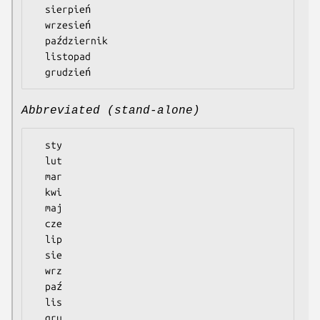
  sierpień

  wrzesień

  październik

  listopad

Abbreviated (stand-alone)
  sty

  lut

  mar

  kwi

  maj

  cze

  lip

  sie

  wrz

  paź

  lis
