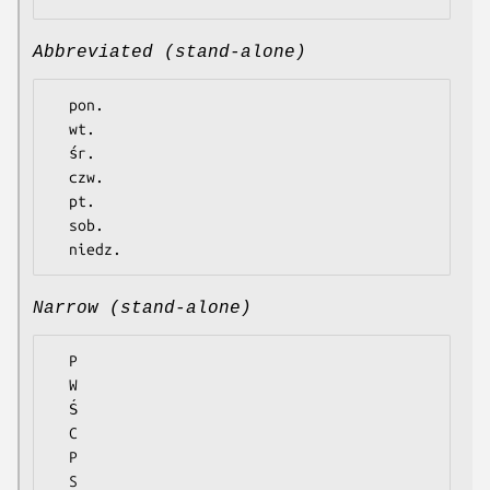
Abbreviated (stand-alone)
  pon.

  wt.

  śr.

  czw.

  pt.

  sob.

Narrow (stand-alone)
  P

  W

  Ś

  C

  P

  S
