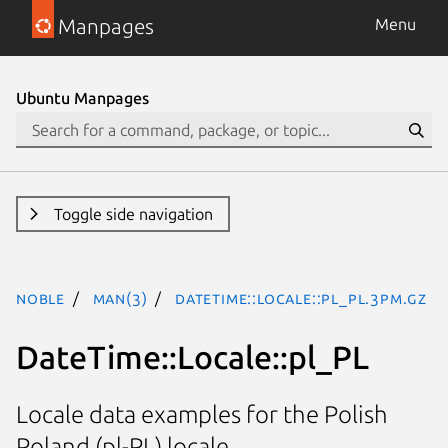
Manpages
Menu
Ubuntu Manpages
Toggle side navigation
noble
man(3)
DateTime::Locale::pl_PL.3pm.gz
DateTime::Locale::pl_PL
Locale data examples for the Polish
Poland (pl-PL) locale