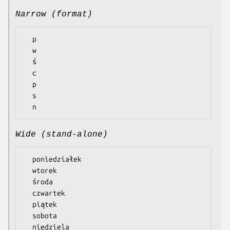
Narrow (format)
  p

  w

  ś

  c

  p

  s

Wide (stand-alone)
  poniedziałek

  wtorek

  środa

  czwartek

  piątek

  sobota
