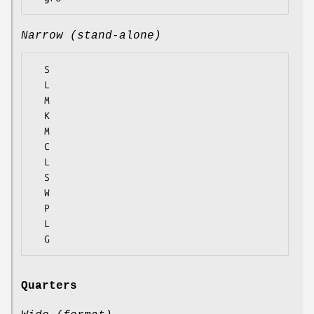
Narrow (stand-alone)
  S

  L

  M

  K

  M

  C

  L

  S

  W

  P

  L

Quarters