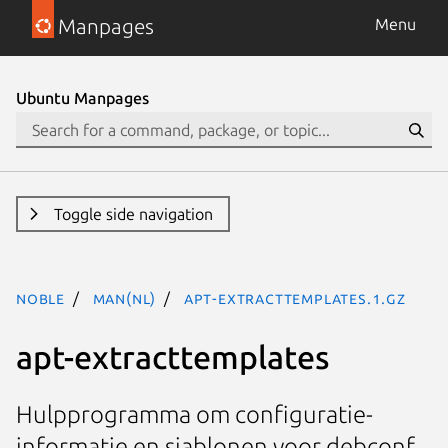
Manpages
Menu
Ubuntu Manpages
Toggle side navigation
noble
man(nl)
apt-extracttemplates.1.gz
apt-extracttemplates
Hulpprogramma om configuratie-
informatie en sjablonen voor debconf