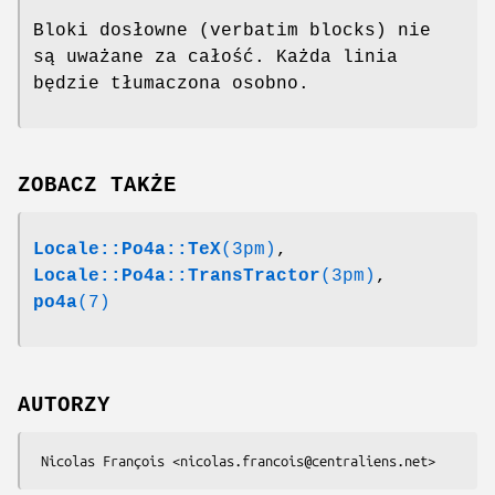
Bloki dosłowne (verbatim blocks) nie
są uważane za całość. Każda linia
będzie tłumaczona osobno.
ZOBACZ TAKŻE
Locale::Po4a::TeX
(3pm)
,
Locale::Po4a::TransTractor
(3pm)
,
po4a
(7)
AUTORZY