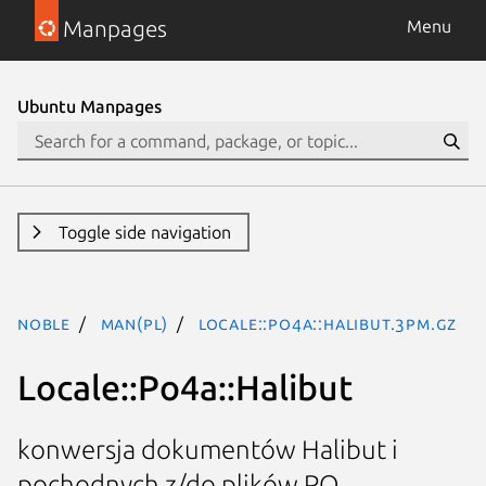
Manpages
Menu
Ubuntu Manpages
Toggle side navigation
noble
man(pl)
Locale::Po4a::Halibut.3pm.gz
Locale::Po4a::Halibut
konwersja dokumentów Halibut i
pochodnych z/do plików PO