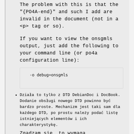
The problem with this is that the
"{PO4A-end}"
and such I add are
invalid in the document (not in a
<p> tag or so).
If you want to view the onsgmls
output, just add the following to
your command line (or po4a
configuration line):
  -o debug=onsgmls

Działa to tylko z DTD DebianDoc i DocBook.
Dodanie obsługi nowego DTD powinno być
bardzo proste. Mechanizm jest taki sam dla
każdego DTD, po prostu należy podać listę
istniejących elementów i ich
charakterystykę.
Zgadzam się, to wymaga