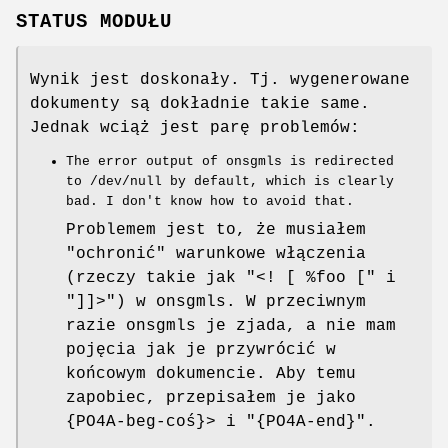
STATUS MODUŁU
Wynik jest doskonały. Tj. wygenerowane
dokumenty są dokładnie takie same.
Jednak wciąż jest parę problemów:
The error output of onsgmls is redirected
to /dev/null by default, which is clearly
bad. I don't know how to avoid that.
Problemem jest to, że musiałem
"ochronić" warunkowe włączenia
(rzeczy takie jak
"<! [ %foo ["
i
"]]>"
) w onsgmls. W przeciwnym
razie onsgmls je zjada, a nie mam
pojęcia jak je przywrócić w
końcowym dokumencie. Aby temu
zapobiec, przepisałem je jako
{PO4A-beg-coś}> i
"{PO4A-end}"
.