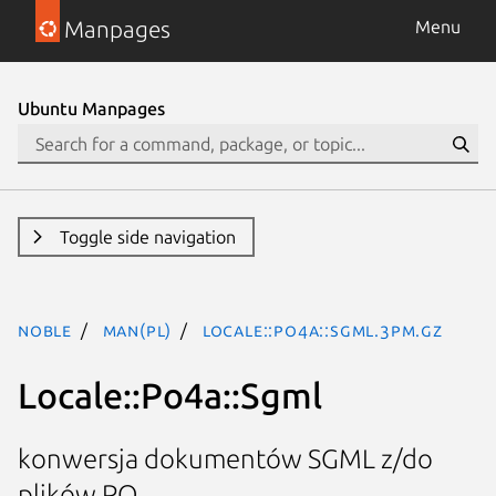
Manpages
Menu
Ubuntu Manpages
Toggle side navigation
noble
man(pl)
Locale::Po4a::Sgml.3pm.gz
Locale::Po4a::Sgml
konwersja dokumentów SGML z/do
plików PO