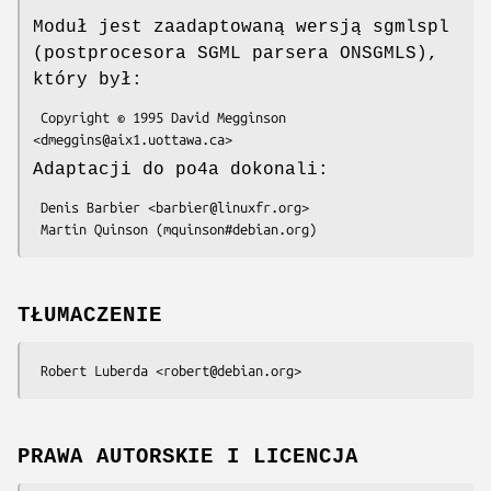
Moduł jest zaadaptowaną wersją sgmlspl
(postprocesora SGML parsera ONSGMLS),
który był:
 Copyright © 1995 David Megginson 
Adaptacji do po4a dokonali:
 Denis Barbier <barbier@linuxfr.org>

TŁUMACZENIE
PRAWA AUTORSKIE I LICENCJA