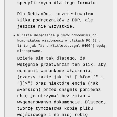
specyficznych dla tego formatu.
Dla DebianDoc, przetestowałem
kilka podręczników z DDP, ale
jeszcze nie wszystkie.
W razie dołączania plików odnośniki do
komunikatów wiadomości w plikach PO (tj.
linie jak
"#: en/titletoc.sgml:9460"
) będą
niepoprawne.
Dzieje się tak dlatego, że
wstępnie przetwarzam ten plik, aby
ochronić warunkowe włączenia
(rzeczy takie jak
"<! [ %foo ["
i
"]]>"
) oraz niektóre encja (jak
&version) przed onsgmls ponieważ
chcę je otrzymać bez zmian w
wygenerowanym dokumencie. Dlatego,
tworzę tymczasową kopię pliku
wejściowego i na niej robię