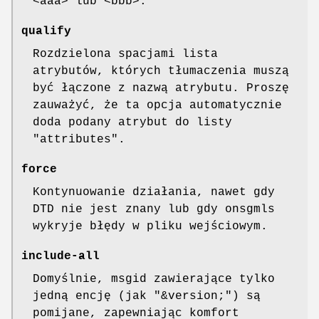
<aaa> lub <bbb>.
qualify
Rozdzielona spacjami lista
atrybutów, których tłumaczenia muszą
być łączone z nazwą atrybutu. Proszę
zauważyć, że ta opcja automatycznie
doda podany atrybut do listy
"attributes".
force
Kontynuowanie działania, nawet gdy
DTD nie jest znany lub gdy onsgmls
wykryje błędy w pliku wejściowym.
include-all
Domyślnie, msgid zawierające tylko
jedną encję (jak "&version;") są
pomijane, zapewniając komfort